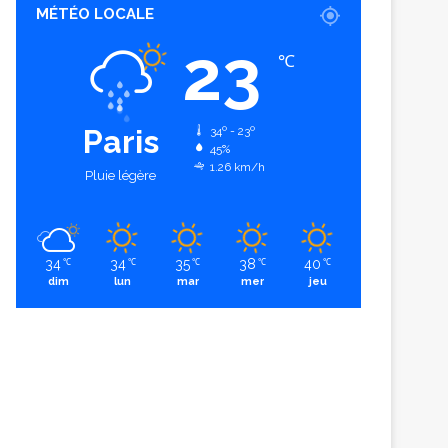
MÉTÉO LOCALE
23
℃
Paris
34º - 23º
45%
1.26 km/h
Pluie légère
34
34
35
38
40
℃
℃
℃
℃
℃
dim
lun
mar
mer
jeu