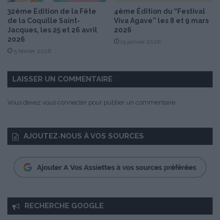
p
32ème Édition de la Fête
4ème Édition du “Festival
o
de la Coquille Saint-
Viva Agave” les 8 et 9 mars
m
Jacques, les 25 et 26 avril
2026
m
2026
15 janvier 2026
e
5 février 2026
s
d
LAISSER UN COMMENTAIRE
e
t
e
Vous devez
vous connecter
pour publier un commentaire.
r
r
e
AJOUTEZ‑NOUS À VOS SOURCES
e
t
p
e
t
i
t
RECHERCHE GOOGLE
s