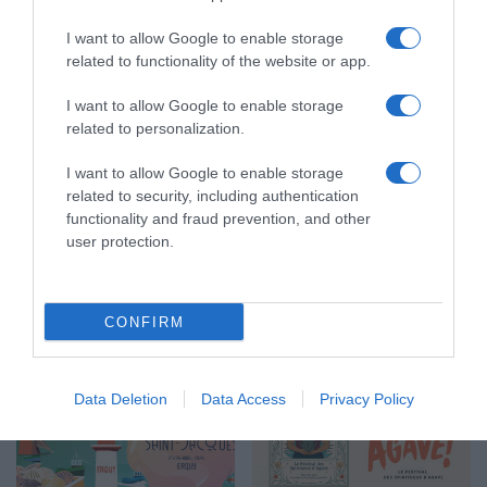
a
1er Édition de “La Semaine
4ème Édition du “Festival
o
des Chefs” du 19 au 24
International des Poivres” à
u
I want to allow Google to enable storage
octobre 2026
Rochecorbon, les 27 et 28
t
b
related to functionality of the website or app.
juin 2026
t
o
18 juin 2026
e
30 avril 2026
i
I want to allow Google to enable storage
s
s
related to personalization.
c
d
a
e
I want to allow Google to enable storage
r
h
related to security, including authentication
a
ê
functionality and fraud prevention, and other
m
t
user protection.
é
r
10ème Édition du “Lyon
La Fête du Pain fête ses 30
l
e
Street Food Festival” du 11
ans sur le parvis Notre-
i
M
au 14 juin 2026
Dame du 8 au 17 mai 2026
s
o
CONFIRM
2 avril 2026
26 février 2026
é
n
e
t
s
f
Data Deletion
Data Access
Privacy Policy
o
r
t
,