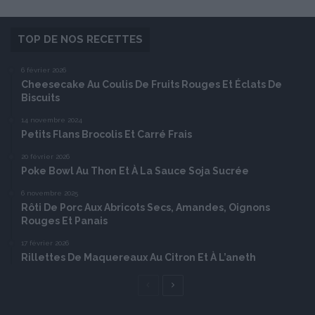
TOP DE NOS RECETTES
6 février 2026
Cheesecake Au Coulis De Fruits Rouges Et Éclats De
Biscuits
14 novembre 2024
Petits Flans Brocolis Et Carré Frais
20 février 2026
Poke Bowl Au Thon Et À La Sauce Soja Sucrée
6 novembre 2025
Rôti De Porc Aux Abricots Secs, Amandes, Oignons
Rouges Et Panais
17 février 2026
Rillettes De Maquereaux Au Citron Et À L’aneth
Page
Page
précédente
suivante