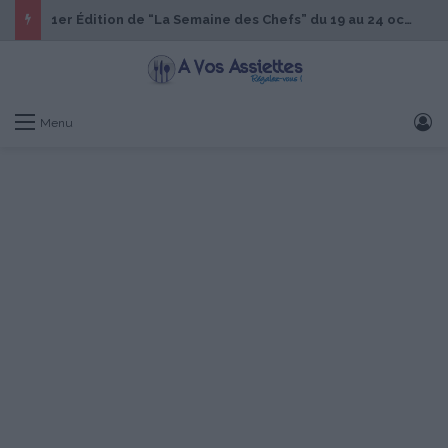
1er Édition de “La Semaine des Chefs” du 19 au 24 octobre 2026
S
Menu