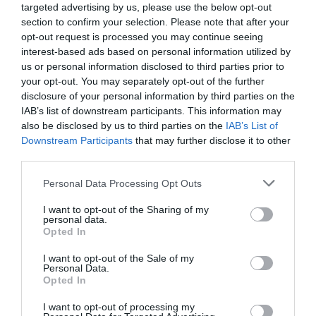
targeted advertising by us, please use the below opt-out
section to confirm your selection. Please note that after your
opt-out request is processed you may continue seeing
interest-based ads based on personal information utilized by
us or personal information disclosed to third parties prior to
your opt-out. You may separately opt-out of the further
disclosure of your personal information by third parties on the
IAB’s list of downstream participants. This information may
also be disclosed by us to third parties on the
IAB’s List of
Downstream Participants
that may further disclose it to other
P
third parties.
a
n
Please note that this website/app uses one or more Google
Personal Data Processing Opt Outs
a
services and may gather and store information including but
C
not limited to your visit or usage behaviour. You may click to
I want to opt-out of the Sharing of my
o
personal data.
grant or deny consent to Google and its third-party tags to
Opted In
t
use your data for below specified purposes in below Google
t
consent section.
I want to opt-out of the Sale of my
a
Personal Data.
Pana Cotta salée à la coriandre et aux carottes
s
Opted In
a
caramélisées
l
I want to opt-out of processing my