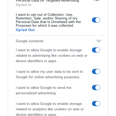
Personal Data for Targeted Advertising.
é
F
Opted In
e
r
à
i
I want to opt-out of Collection, Use,
l
Retention, Sale, and/or Sharing of my
t
Personal Data that Is Unrelated with the
a
t
Purposes for which it was collected.
c
a
Opted Out
o
t
r
a
Google consents
i
s
I want to allow Google to enable storage
a
Frittatas au magret fumé au bois de hêtre
a
related to advertising like cookies on web or
n
u
Montfort, pommes de terre et petits pois
device identifiers in apps.
d
m
r
a
I want to allow my user data to be sent to
e
DÉCOUVREZ ÉGALEMENT
g
Google for online advertising purposes.
e
r
t
e
I want to allow Google to send me
a
t
personalized advertising.
u
f
x
u
I want to allow Google to enable storage
c
m
related to analytics like cookies on web or
a
é
device identifiers in apps.
r