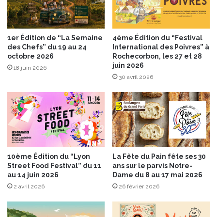
e
è
a
r
u
e
g
1er Édition de “La Semaine
4ème Édition du “Festival
des Chefs” du 19 au 24
International des Poivres” à
o
octobre 2026
Rochecorbon, les 27 et 28
û
juin 2026
t
18 juin 2026
30 avril 2026
f
r
u
i
t
é
e
t
10ème Édition du “Lyon
La Fête du Pain fête ses 30
a
Street Food Festival” du 11
ans sur le parvis Notre-
c
au 14 juin 2026
Dame du 8 au 17 mai 2026
i
2 avril 2026
26 février 2026
d
u
l