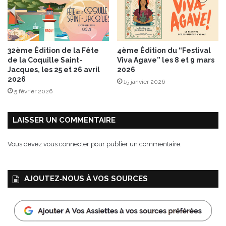
é
d
e
l
a
32ème Édition de la Fête
4ème Édition du “Festival
b
de la Coquille Saint-
Viva Agave” les 8 et 9 mars
i
Jacques, les 25 et 26 avril
2026
è
2026
15 janvier 2026
r
5 février 2026
e
s
LAISSER UN COMMENTAIRE
a
n
s
Vous devez
vous connecter
pour publier un commentaire.
a
l
c
AJOUTEZ‑NOUS À VOS SOURCES
o
o
l
0
,