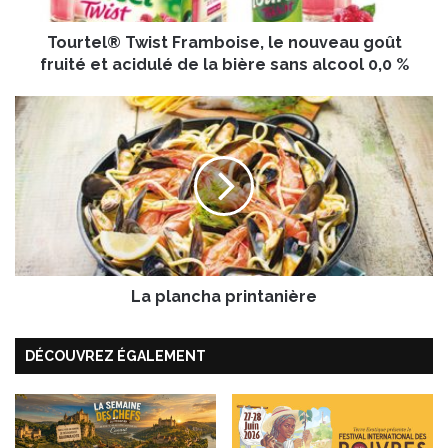
T
Tourtel® Twist Framboise, le nouveau goût
w
i
fruité et acidulé de la bière sans alcool 0,0 %
s
t
L
F
a
r
p
a
l
m
a
b
n
o
c
i
h
s
a
e
La plancha printanière
p
,
r
l
i
DÉCOUVREZ ÉGALEMENT
e
n
n
t
o
a
u
n
v
i