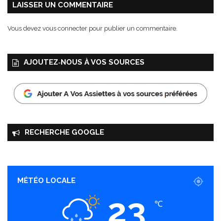
h
LAISSER UN COMMENTAIRE
n
o
Vous devez
vous connecter
pour publier un commentaire.
l
o
g
AJOUTEZ‑NOUS À VOS SOURCES
i
e
d
e
f
i
l
RECHERCHE GOOGLE
t
r
a
t
MÉTÉO LOCALE
i
o
23
n
℃
,