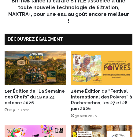
BRITA® lance la carafe STYLE associée à une
c
e
e
toute nouvelle technologie de filtration,
l
l
MAXTRA+, pour une eau au goût encore meilleur
l
a
!
e
c
g
a
a
r
DÉCOUVREZ ÉGALEMENT
m
a
m
f
e
e
1
S
0
T
0
Y
%
L
v
E
1er Édition de “La Semaine
4ème Édition du “Festival
é
a
des Chefs” du 19 au 24
International des Poivres” à
g
octobre 2026
Rochecorbon, les 27 et 28
s
juin 2026
é
s
18 juin 2026
t
o
30 avril 2026
a
c
r
i
i
é