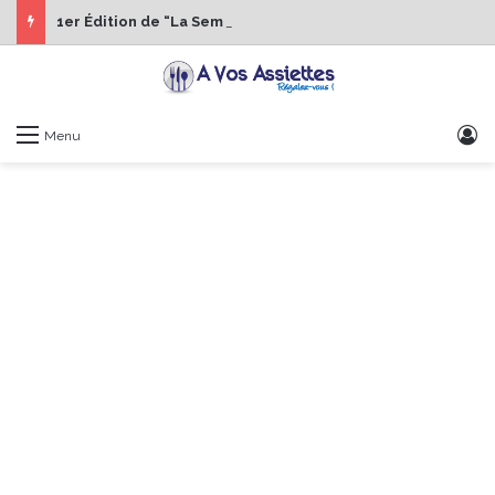
1er Édition de “La Semaine des Chefs” du 19 au 24 octobre 2026
S
Menu