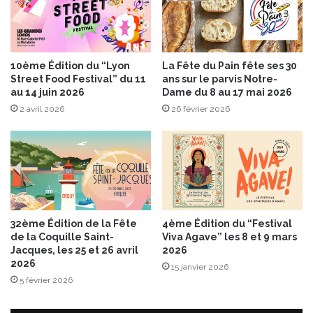
e
e
n
à
n
u
e
n
10ème Édition du “Lyon
La Fête du Pain fête ses 30
d
e
Street Food Festival” du 11
ans sur le parvis Notre-
e
t
au 14 juin 2026
Dame du 8 au 17 mai 2026
B
o
2 avril 2026
26 février 2026
o
u
n
t
d
e
u
n
e
o
l
u
l
v
e
e
32ème Édition de la Fête
4ème Édition du “Festival
!
l
de la Coquille Saint-
Viva Agave” les 8 et 9 mars
l
Jacques, les 25 et 26 avril
2026
e
2026
15 janvier 2026
t
5 février 2026
e
c