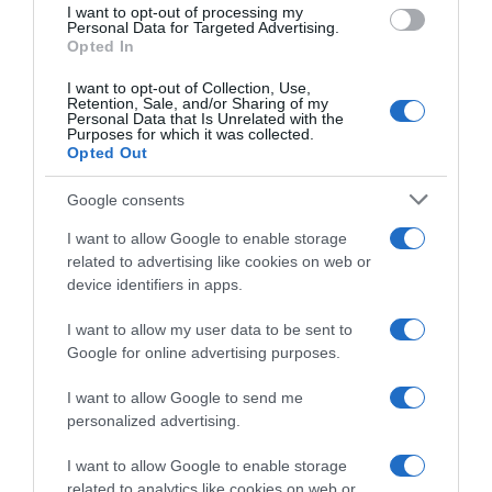
I want to opt-out of processing my
Personal Data for Targeted Advertising.
Opted In
I want to opt-out of Collection, Use,
Retention, Sale, and/or Sharing of my
Personal Data that Is Unrelated with the
Purposes for which it was collected.
Boulettes de lieu noir aux
Pinsa au Brie et au bacon
Opted Out
épices
base crème-moutarde
10 juillet 2026
8 juillet 2026
Google consents
I want to allow Google to enable storage
LAISSER UN COMMENTAIRE
related to advertising like cookies on web or
device identifiers in apps.
Vous devez
vous connecter
pour publier un commentaire.
I want to allow my user data to be sent to
Google for online advertising purposes.
AJOUTEZ‑NOUS À VOS SOURCES
I want to allow Google to send me
personalized advertising.
I want to allow Google to enable storage
related to analytics like cookies on web or