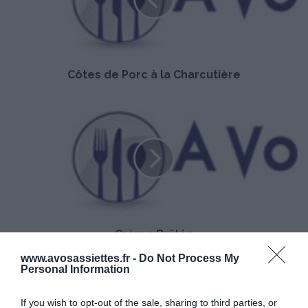
s
d
e
P
o
Côtes de Porc à la Charcutière
r
c
à
C
l
r
a
è
C
m
h
e
a
B
r
r
c
û
u
l
t
Crème Brûlée
é
i
e
www.avosassiettes.fr -
Do Not Process My
è
Personal Information
DÉCOUVREZ ÉGALEMENT
r
e
If you wish to opt-out of the sale, sharing to third parties, or