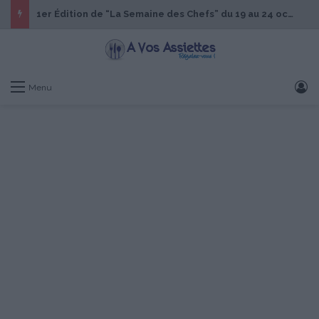
1er Édition de “La Semaine des Chefs” du 19 au 24 octobre 2026
S
Menu