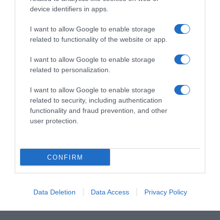
device identifiers in apps.
RECHERCHE GOOGLE
I want to allow Google to enable storage
related to functionality of the website or app.
I want to allow Google to enable storage
MÉTÉO LOCALE
related to personalization.
26
℃
I want to allow Google to enable storage
related to security, including authentication
functionality and fraud prevention, and other
user protection.
Paris
27º - 22º
34%
5.07 km/h
Ciel dégagé
CONFIRM
26
30
34
35
34
℃
℃
℃
℃
℃
Data Deletion
Data Access
Privacy Policy
jeu
ven
sam
dim
lun