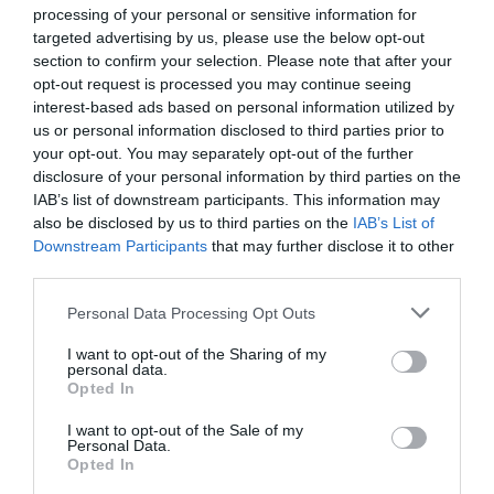
processing of your personal or sensitive information for
targeted advertising by us, please use the below opt-out
section to confirm your selection. Please note that after your
opt-out request is processed you may continue seeing
interest-based ads based on personal information utilized by
us or personal information disclosed to third parties prior to
Salade de poulpe aux
Tarte fraîche aux tomates
your opt-out. You may separately opt-out of the further
tomates cerises
et Skyr Nature
disclosure of your personal information by third parties on the
24 juillet 2026
22 juillet 2026
IAB’s list of downstream participants. This information may
also be disclosed by us to third parties on the
IAB’s List of
Downstream Participants
that may further disclose it to other
third parties.
Please note that this website/app uses one or more Google
Personal Data Processing Opt Outs
services and may gather and store information including but
not limited to your visit or usage behaviour. You may click to
I want to opt-out of the Sharing of my
Côte de veau rôtie vinaigre
Fleurs de courgettes
personal data.
grant or deny consent to Google and its third-party tags to
balsamique, tomates &
farcies au Brocciu
Opted In
use your data for below specified purposes in below Google
têtes d’ail rôties, burrata,
15 juillet 2026
consent section.
basilic
I want to opt-out of the Sale of my
Personal Data.
20 juillet 2026
Opted In