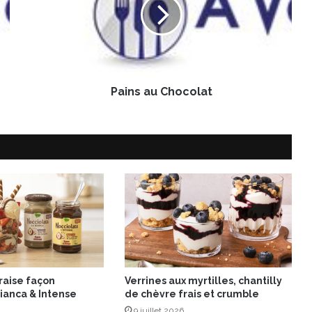
n
s
a
u
C
h
Pains au Chocolat
o
c
o
l
a
t
fraise façon
Verrines aux myrtilles, chantilly
ianca & Intense
de chèvre frais et crumble
9 juillet 2026