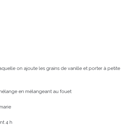
quelle on ajoute les grains de vanille et porter à petite
le mélange en mélangeant au fouet
marie
nt 4 h