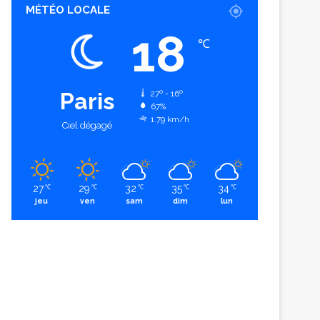
MÉTÉO LOCALE
18
℃
Paris
27º - 16º
67%
1.79 km/h
Ciel dégagé
27
29
32
35
34
℃
℃
℃
℃
℃
jeu
ven
sam
dim
lun