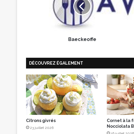
c
k
e
o
f
f
Baeckeoffe
e
DÉCOUVREZ ÉGALEMENT
Citrons givrés
Cornet à la 
Nocciolata B
23 juillet 2026
16 juillet 2026