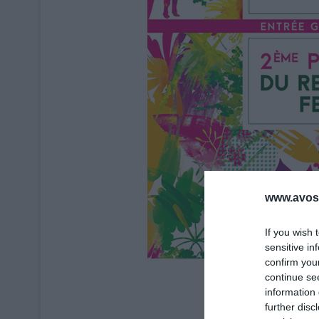
www.avosa
If you wish 
sensitive in
confirm you
continue se
information 
further disc