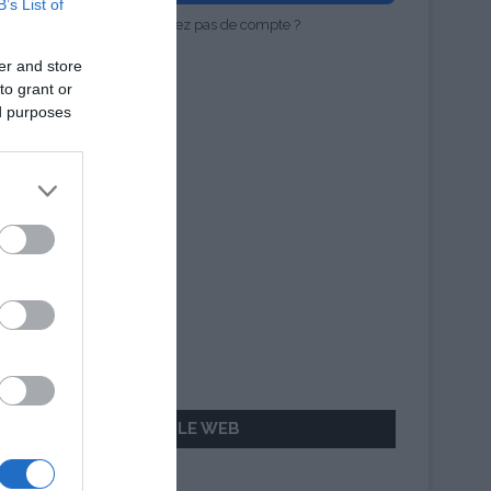
B’s List of
Vous n'avez pas de compte ?
er and store
to grant or
ed purposes
AILLEURS SUR LE WEB