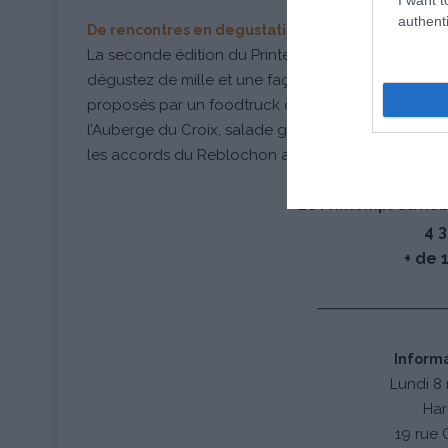
authenti
De rencontres en degustations
La seconde édition du Printemps du Reblochon s’an
dégustez de mille et une façons le Reblochon ferm
proposés par un foodtruck du bassin Annécien, c
l’Auberge du Croix, salade gourmande au Rebloch
les accords du Reblochon avec le vin ou la bière qu
Le Printemps du Reb
4 
+ de 
Informa
Lundi 8 
Har
19 rue 