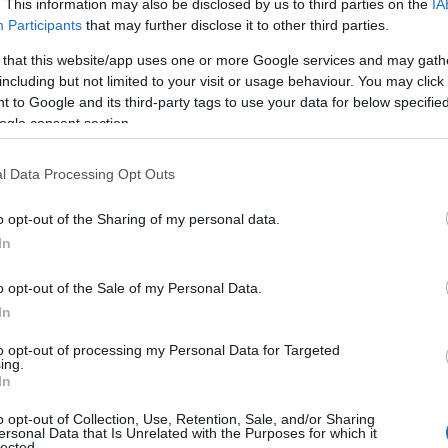
. This information may also be disclosed by us to third parties on the
IA
Participants
that may further disclose it to other third parties.
 that this website/app uses one or more Google services and may gath
including but not limited to your visit or usage behaviour. You may click 
 to Google and its third-party tags to use your data for below specifi
ogle consent section.
l Data Processing Opt Outs
o opt-out of the Sharing of my personal data.
rendez-vous à tous les gourmands, petits et grands, le
In
fermier.
o opt-out of the Sale of my Personal Data.
In
to opt-out of processing my Personal Data for Targeted
ing.
In
o opt-out of Collection, Use, Retention, Sale, and/or Sharing
ersonal Data that Is Unrelated with the Purposes for which it
lected.