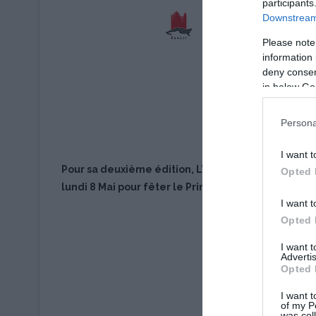
participants
Downstream 
Please note
information 
deny consent
in below Go
Persona
I want t
Pour sa deuxième édition, L’AOP Reblochon donne 
Opted 
lundi 8 Mai pour fêter le Printemps du Reblochon 
I want t
Opted 
I want 
Advertis
Opted 
I want t
of my P
was col