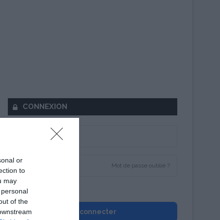
CONNEXION
sonal or
Mot de passe oublié ?
ection to
ou may
Se souvenir de moi
 personal
out of the
 downstream
Se connecter