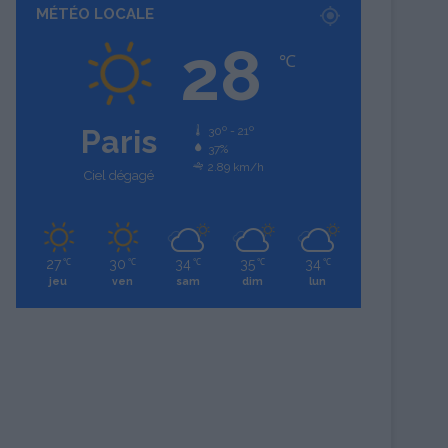
MÉTÉO LOCALE
28
℃
Paris
30º - 21º
37%
2.89 km/h
Ciel dégagé
27
30
34
35
34
℃
℃
℃
℃
℃
jeu
ven
sam
dim
lun