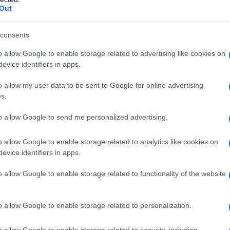
Out
consents
o allow Google to enable storage related to advertising like cookies on
evice identifiers in apps.
o allow my user data to be sent to Google for online advertising
-lieu du patrimoine, témoin du 19e siècle, appartenant
s.
e-Tarine viendront trouver leur place dans ce lieu destiné
hon fermier vous feront (re)découvrir avec passion la
to allow Google to send me personalized advertising.
o allow Google to enable storage related to analytics like cookies on
evice identifiers in apps.
teront à de nombreuses démonstrations et à toutes les
o allow Google to enable storage related to functionality of the website
us petits pourront même réaliser leur propre fromage ! Les
concours de dégustation en présence du jury professionnel
o allow Google to enable storage related to personalization.
o allow Google to enable storage related to security, including