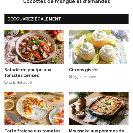
a
Cocottes de mangue et d'amandes
e
u
m
c
a
DÉCOUVREZ ÉGALEMENT
e
n
S
g
w
u
e
e
e
e
t
t
C
d
h
'
i
Salade de poulpe aux
Citrons givrés
a
tomates cerises
l
m
23 juillet 2026
i
a
24 juillet 2026
n
d
e
s
Tarte fraîche aux tomates
Moussaka aux pommes de