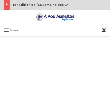
1er Édition de “La Semaine des Chefs” du 19 au 24 octobre 2026
S
Menu