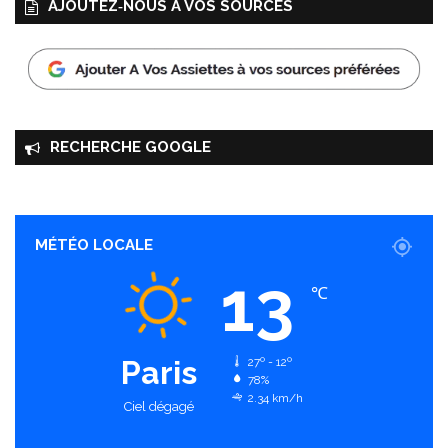
AJOUTEZ‑NOUS À VOS SOURCES
RECHERCHE GOOGLE
MÉTÉO LOCALE
13
℃
Paris
27º - 12º
78%
2.34 km/h
Ciel dégagé