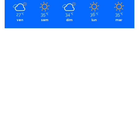
27
35
34
36
35
℃
℃
℃
℃
℃
ven
sam
dim
lun
mar