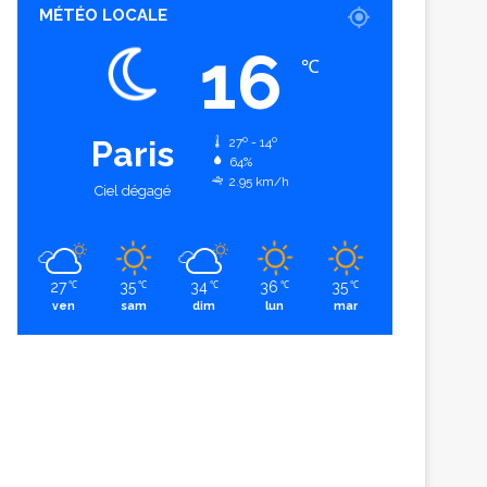
MÉTÉO LOCALE
16
℃
Paris
27º - 14º
64%
2.95 km/h
Ciel dégagé
27
35
34
36
35
℃
℃
℃
℃
℃
ven
sam
dim
lun
mar