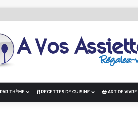
 Édition de “La Semaine des Chefs” du 19 au 24 octobre 2026
PAR THÈME
RECETTES DE CUISINE
ART DE VIVRE