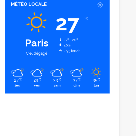
MÉTÉO LOCALE
27
℃
Paris
27º - 20º
40%
2.95 km/h
Ciel dégagé
27
29
33
37
35
℃
℃
℃
℃
℃
jeu
ven
sam
dim
lun