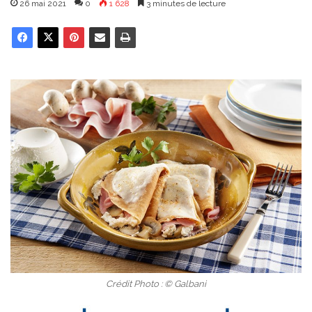
26 mai 2021
0
1 628
3 minutes de lecture
Crédit Photo : © Galbani