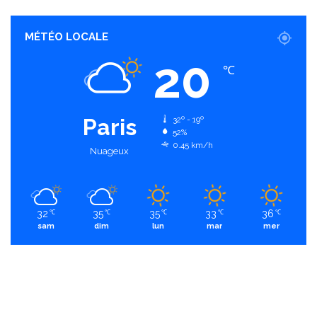
MÉTÉO LOCALE
20
℃
Paris
32º - 19º
52%
0.45 km/h
Nuageux
32
35
35
33
36
℃
℃
℃
℃
℃
sam
dim
lun
mar
mer