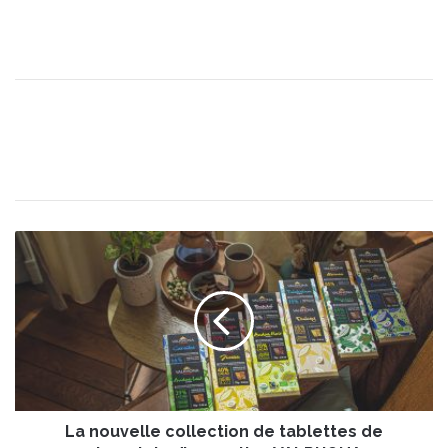
L
a
n
o
u
v
e
l
l
La nouvelle collection de tablettes de
e