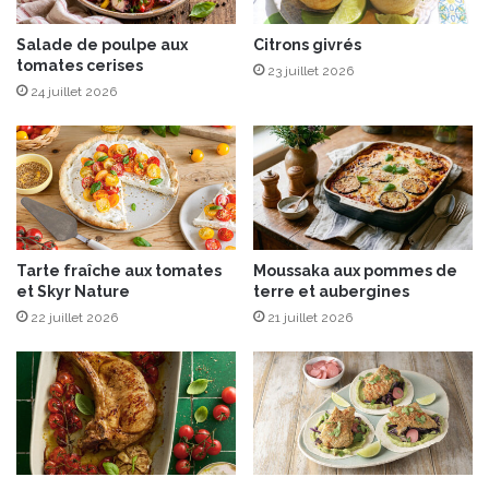
e
n
c
y
Salade de poulpe aux
Citrons givrés
h
tomates cerises
u
23 juillet 2026
o
z
24 juillet 2026
c
u
o
e
l
t
a
s
t
a
s
b
d
l
Tarte fraîche aux tomates
Moussaka aux pommes de
’
é
et Skyr Nature
terre et aubergines
e
à
x
22 juillet 2026
21 juillet 2026
l
c
'
e
h
p
u
t
i
i
l
o
e
n
d