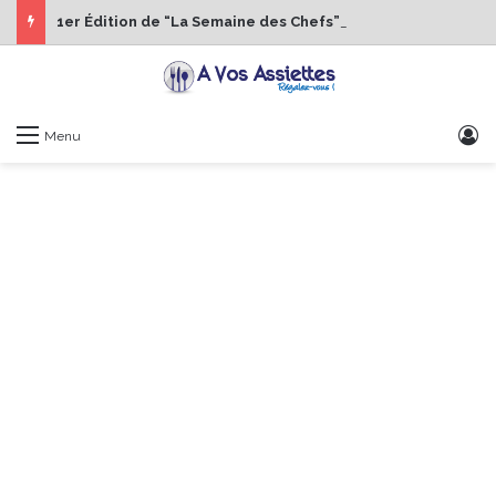
1er Édition de “La Semaine des Chefs” du 19 au 24 octobre 2026
S
Menu