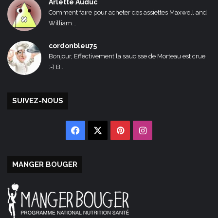
Arlette Auduc
Comment faire pour acheter des assiettes Maxwell and
William...
cordonbleu75
Bonjour, Effectivement la saucisse de Morteau est crue
:-) B...
SUIVEZ-NOUS
Facebook
X
Pinterest
Instagram
MANGER BOUGER