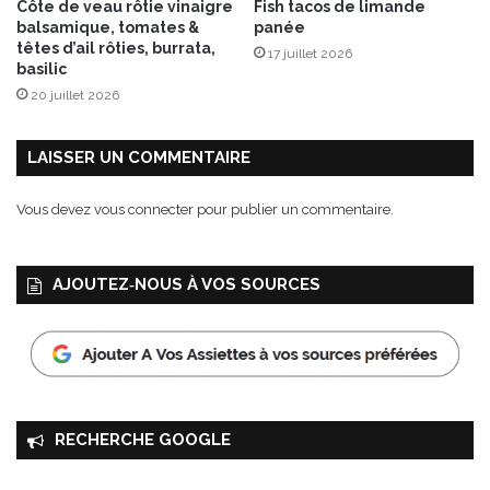
Côte de veau rôtie vinaigre
Fish tacos de limande
V
'
balsamique, tomates &
panée
A
o
têtes d’ail rôties, burrata,
17 juillet 2026
L
l
basilic
R
i
20 juillet 2026
H
v
O
e
N
LAISSER UN COMMENTAIRE
A
Vous devez
vous connecter
pour publier un commentaire.
AJOUTEZ‑NOUS À VOS SOURCES
RECHERCHE GOOGLE