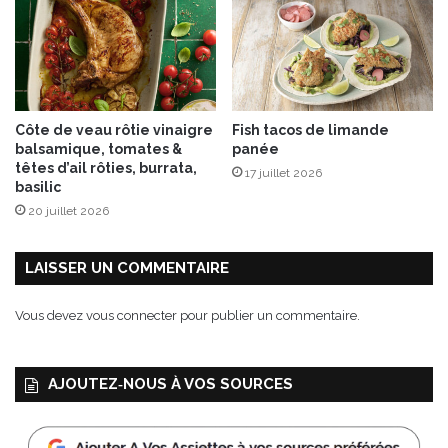
y
s
a
u
x
É
Côte de veau rôtie vinaigre
Fish tacos de limande
d
balsamique, tomates &
panée
i
têtes d’ail rôties, burrata,
17 juillet 2026
t
basilic
i
20 juillet 2026
o
n
s
LAISSER UN COMMENTAIRE
T
e
Vous devez
vous connecter
pour publier un commentaire.
r
r
e
AJOUTEZ‑NOUS À VOS SOURCES
v
i
v