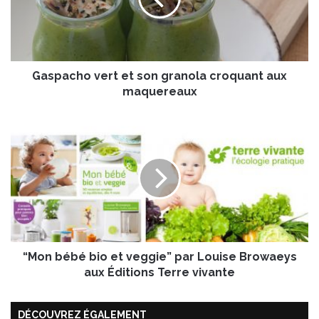
a
c
h
o
v
Gaspacho vert et son granola croquant aux
e
r
maquereaux
t
e
“
t
M
s
o
o
n
n
b
g
é
r
b
a
é
n
b
o
“Mon bébé bio et veggie” par Louise Browaeys
i
l
o
aux Éditions Terre vivante
a
e
c
t
r
DÉCOUVREZ ÉGALEMENT
v