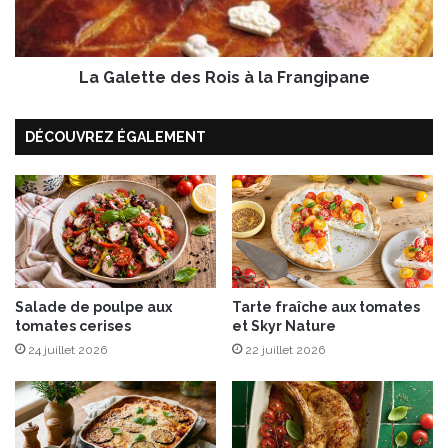
a
t
l
t
o
e
u
La Galette des Rois à la Frangipane
d
s
e
e
s
DÉCOUVREZ ÉGALEMENT
R
o
i
s
à
l
a
F
Salade de poulpe aux
Tarte fraîche aux tomates
r
tomates cerises
et Skyr Nature
a
n
24 juillet 2026
22 juillet 2026
g
i
p
a