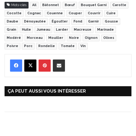
Mots-clés
Ail
Bâtonnet
Bœuf
Bouquet Garni
Carotte
Cocotte
Cognac
Couenne
Couper
Couvrir
Cuire
Daube
Dénoyautée
Égoutter
Fond
Garnir
Gousse
Grain
Huile
Jumeau
Larder
Macreuse
Marinade
Modéré
Morceau
Mouiller
Noire
Oignon
Olives
Poivre
Porc
Rondelle
Tomate
Vin
Pinterest
Partager par Email
ÇA PEUT AUSSI VOUS INTÉRESSER