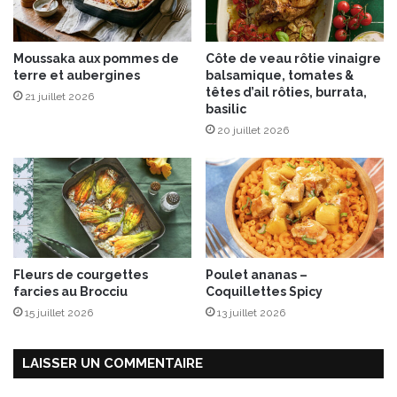
n
e
Moussaka aux pommes de
Côte de veau rôtie vinaigre
terre et aubergines
balsamique, tomates &
têtes d’ail rôties, burrata,
21 juillet 2026
basilic
20 juillet 2026
Fleurs de courgettes
Poulet ananas –
farcies au Brocciu
Coquillettes Spicy
15 juillet 2026
13 juillet 2026
LAISSER UN COMMENTAIRE