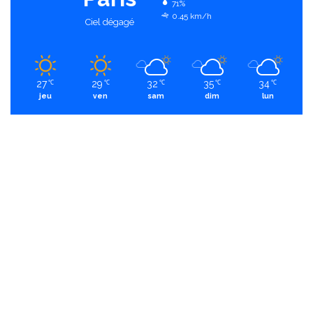
71%
0.45 km/h
Ciel dégagé
27
29
32
35
34
℃
℃
℃
℃
℃
jeu
ven
sam
dim
lun