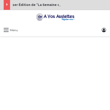
1er Édition de “La Semaine des Chefs” du 19 au 24 octobre 2026
S
Menu