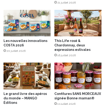
A
m
21 juillet 2026
O
b
P
o
n
c
r
u
e
Les nouvelles innovations
This Life rosé &
t
COSTA 2026
Chardonnay, deux
R
expressions estivales
20 juillet 2026
a
16 juillet 2026
c
l
e
t
t
e
d
e
Le grand livre des apéros
Confitures SANS MORCEAUX
S
du monde – MANGO
signée Bonne maman®
a
Éditions
13 juillet 2026