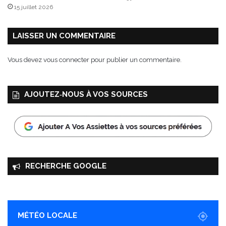
v
15 juillet 2026
o
i
e
LAISSER UN COMMENTAIRE
I
G
Vous devez
vous connecter
pour publier un commentaire.
P
AJOUTEZ‑NOUS À VOS SOURCES
RECHERCHE GOOGLE
MÉTÉO LOCALE