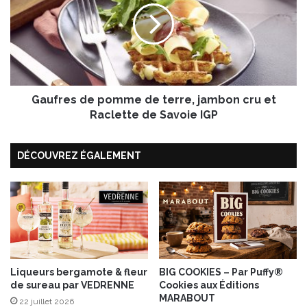
a
f
g
r
n
e
e
s
,
d
p
e
o
Gaufres de pomme de terre, jambon cru et
p
i
o
Raclette de Savoie IGP
r
m
e
m
DÉCOUVREZ ÉGALEMENT
s
e
e
d
t
e
a
t
u
e
S
r
b
r
r
e
i
,
Liqueurs bergamote & fleur
BIG COOKIES – Par Puffy®
de sureau par VEDRENNE
Cookies aux Éditions
n
j
MARABOUT
z
a
22 juillet 2026