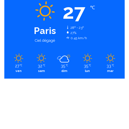
27
℃
Paris
28º - 23º
27%
0.45 km/h
Ciel dégagé
27
32
35
35
33
℃
℃
℃
℃
℃
ven
sam
dim
lun
mar