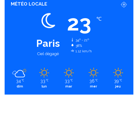
MÉTÉO LOCALE
23
℃
Paris
34º - 21º
38%
1.12 km/h
Ciel dégagé
34
33
33
36
39
℃
℃
℃
℃
℃
dim
lun
mar
mer
jeu