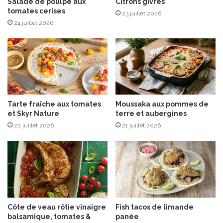
V
Salade de poulpe aux
Citrons givrés
n
tomates cerises
é
k
23 juillet 2026
g
L
24 juillet 2026
é
a
t
d
a
y
l
®
e
”
r
Tarte fraîche aux tomates
Moussaka aux pommes de
é
et Skyr Nature
terre et aubergines
s
22 juillet 2026
21 juillet 2026
o
l
u
m
e
n
t
g
Côte de veau rôtie vinaigre
Fish tacos de limande
o
balsamique, tomates &
panée
u