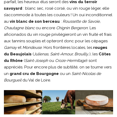
parfait, les heureux élus seront des
vins du terroir
savoyard
: blanc sec, rosé corsé, ou vin rouge léger, elle
s’accommode à toutes les couleurs ! Un oui inconditionnel
au
vin blanc de son berceau
:
Roussette de Savoie,
Chautagne blanc
ou encore
Chignin Bergeron
. Les
aficionados du vin rouge privilégieront un vin fruité et frais
aux tannins souples et opteront donc pour les cépages
Gamay
et
Mondeuse
. Hors frontières locales, les
rouges
du Beaujolais
(
Julienas, Saint-Amour, Brouilly..
), les
Côtes
du Rhône
(
Saint-Joseph
ou
Croze-Hermitage
) sont
appréciés. Pour encore plus de subtilité, on se tourne vers
un
grand cru de Bourgogne
ou un
Saint-Nicolas de
Bourgueil
du Val de Loire.