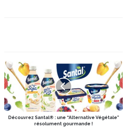
D
é
c
o
u
v
r
e
z
Découvrez Santal® : une “Alternative Végétale”
S
a
résolument gourmande !