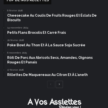
TOP DE NOS RECETTES
6 février 2026
Cheesecake Au Coulis De Fruits Rouges Et Éclats De
Biscuits
14 novembre 2024
Petits Flans Brocolis Et Carré Frais
20 février 2026
Poke Bowl Au Thon Et À La Sauce Soja Sucrée
6 novembre 2025
Rôti De Porc Aux Abricots Secs, Amandes, Oignons
Rouges Et Panais
17 février 2026
Rillettes De Maquereaux Au Citron Et À L’aneth
Page
Page
précédente
suivante