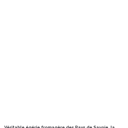
Véritable égérie fromagère des Pays de Savoie, la