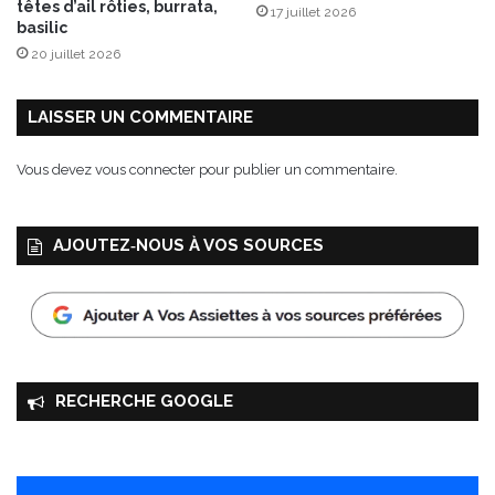
têtes d’ail rôties, burrata,
17 juillet 2026
r
basilic
m
20 juillet 2026
a
n
d
LAISSER UN COMMENTAIRE
e
!
Vous devez
vous connecter
pour publier un commentaire.
AJOUTEZ‑NOUS À VOS SOURCES
RECHERCHE GOOGLE