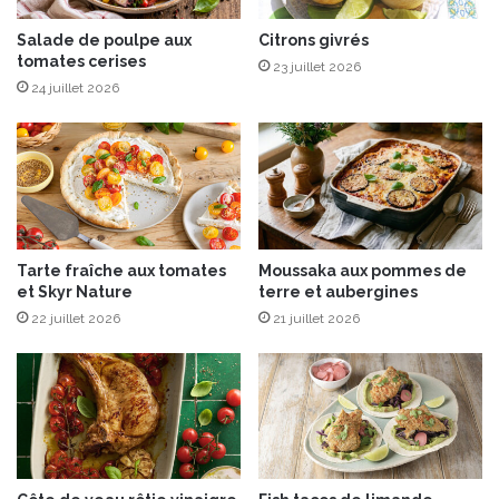
V
Salade de poulpe aux
Citrons givrés
I
tomates cerises
È
23 juillet 2026
R
24 juillet 2026
E
D
U
M
Â
T
Tarte fraîche aux tomates
Moussaka aux pommes de
et Skyr Nature
terre et aubergines
22 juillet 2026
21 juillet 2026