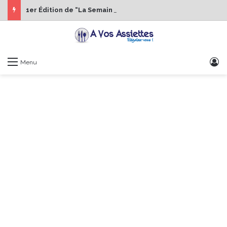
1er Édition de “La Semaine des Chefs” du 19 au 24 octobre 2026
S
Menu