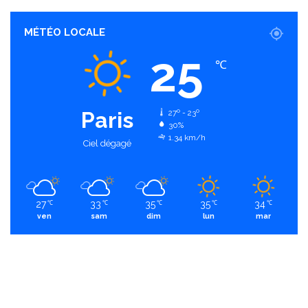
MÉTÉO LOCALE
25
℃
Paris
27º - 23º
30%
1.34 km/h
Ciel dégagé
27
33
35
35
34
℃
℃
℃
℃
℃
ven
sam
dim
lun
mar