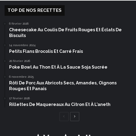
TOP DE NOS RECETTES
6 février 2026
Cheesecake Au Coulis De Fruits Rouges Et Éclats De
Biscuits
14 novembre 2024
Petits Flans Brocolis Et Carré Frais
20 février 2026
Poke Bowl Au Thon Et À La Sauce Soja Sucrée
6 novembre 2025
Rôti De Porc Aux Abricots Secs, Amandes, Oignons
Rouges Et Panais
17 février 2026
Rillettes De Maquereaux Au Citron Et À L’aneth
Page
Page
précédente
suivante