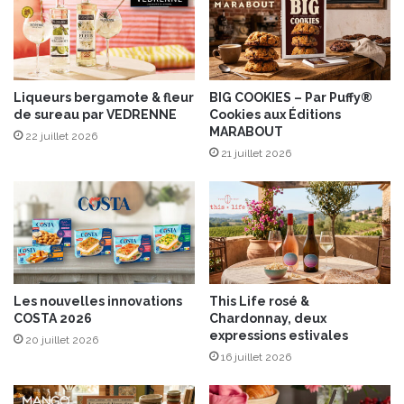
o
a
n
g
s
n
e
s
u
Liqueurs bergamote & fleur
BIG COOKIES – Par Puffy®
de sureau par VEDRENNE
Cookies aux Éditions
r
MARABOUT
v
22 juillet 2026
o
21 juillet 2026
s
“
T
a
b
l
e
Les nouvelles innovations
This Life rosé &
s
COSTA 2026
Chardonnay, deux
d
expressions estivales
20 juillet 2026
e
16 juillet 2026
F
ê
t