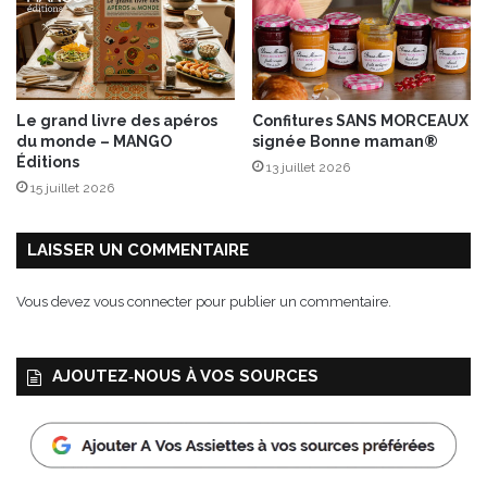
e
s
”
Le grand livre des apéros
Confitures SANS MORCEAUX
du monde – MANGO
signée Bonne maman®
Éditions
13 juillet 2026
15 juillet 2026
LAISSER UN COMMENTAIRE
Vous devez
vous connecter
pour publier un commentaire.
AJOUTEZ‑NOUS À VOS SOURCES