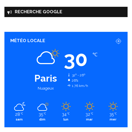
RECHERCHE GOOGLE
MÉTÉO LOCALE
30
℃
Paris
31º - 26º
26%
1.76 km/h
Nuageux
28
35
34
32
35
℃
℃
℃
℃
℃
sam
dim
lun
mar
mer