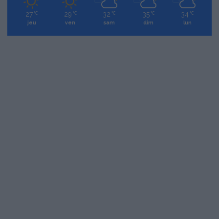
27
29
32
35
34
℃
℃
℃
℃
℃
jeu
ven
sam
dim
lun