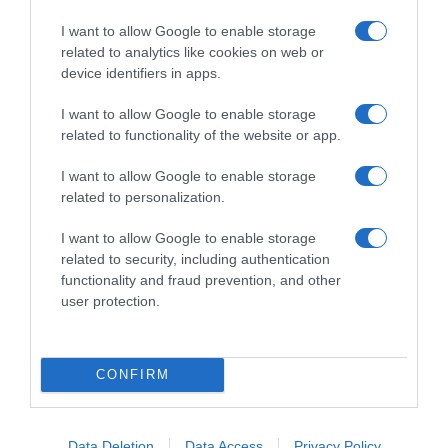
r
I want to allow Google to enable storage
e
related to analytics like cookies on web or
r
device identifiers in apps.
o
l
I want to allow Google to enable storage
a
related to functionality of the website or app.
Ferrero lance “Moments”, un nouveau chocolat
n
c
pour partager autrement !
I want to allow Google to enable storage
e
related to personalization.
“
R
M
u
I want to allow Google to enable storage
o
i
related to security, including authentication
m
n
functionality and fraud prevention, and other
e
a
user protection.
n
r
t
t
s
:
”
u
CONFIRM
,
Ruinart : une référence dans l'univers du
n
u
e
Champagne
n
r
Data Deletion
Data Access
Privacy Policy