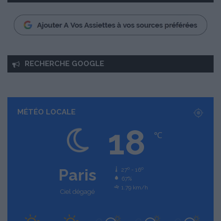
RECHERCHE GOOGLE
MÉTÉO LOCALE
18
℃
Paris
27º - 16º
67%
1.79 km/h
Ciel dégagé