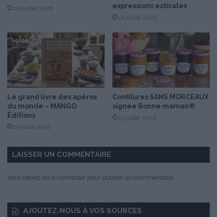
d
expressions estivales
20 juillet 2026
t
u
16 juillet 2026
a
C
g
h
e
a
r
m
a
p
u
a
t
g
r
n
Le grand livre des apéros
Confitures SANS MORCEAUX
e
e
du monde – MANGO
signée Bonne maman®
m
Éditions
13 juillet 2026
e
15 juillet 2026
n
t
!
LAISSER UN COMMENTAIRE
Vous devez
vous connecter
pour publier un commentaire.
AJOUTEZ‑NOUS À VOS SOURCES