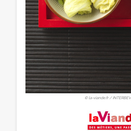
© la-viande.fr / INTERBEV