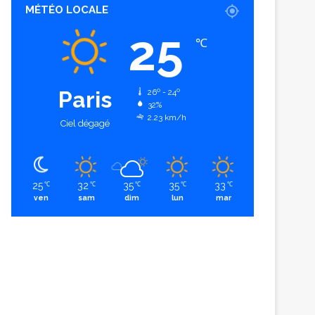
MÉTÉO LOCALE
25
℃
Paris
26º - 24º
32%
2.23 km/h
Ciel dégagé
25
32
35
35
33
℃
℃
℃
℃
℃
ven
sam
dim
lun
mar