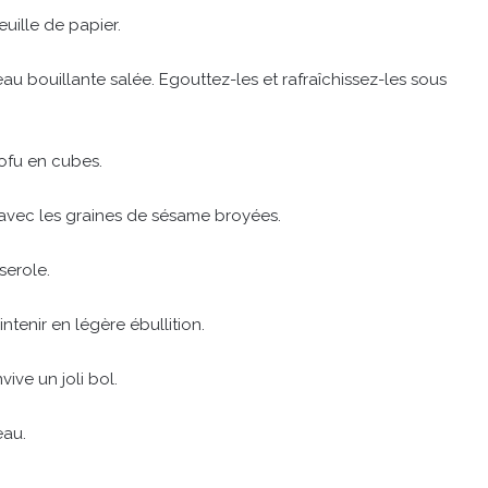
euille de papier.
’eau bouillante salée. Egouttez-les et rafraîchissez-les sous
tofu en cubes.
 avec les graines de sésame broyées.
serole.
tenir en légère ébullition.
ve un joli bol.
eau.