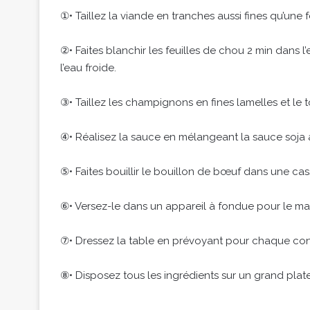
①• Taillez la viande en tranches aussi fines qu’une f
②• Faites blanchir les feuilles de chou 2 min dans l
l’eau froide.
③• Taillez les champignons en fines lamelles et le 
④• Réalisez la sauce en mélangeant la sauce soja
⑤• Faites bouillir le bouillon de bœuf dans une cas
⑥• Versez-le dans un appareil à fondue pour le main
⑦• Dressez la table en prévoyant pour chaque convi
⑧• Disposez tous les ingrédients sur un grand plat