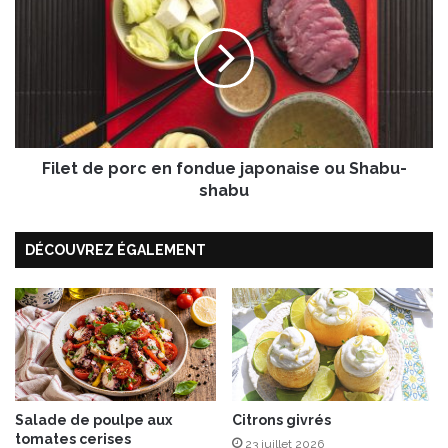
a
l
r
e
c
t
i
d
s
e
p
o
Filet de porc en fondue japonaise ou Shabu-
r
c
shabu
e
n
DÉCOUVREZ ÉGALEMENT
f
o
n
d
u
e
j
a
p
Salade de poulpe aux
Citrons givrés
tomates cerises
o
23 juillet 2026