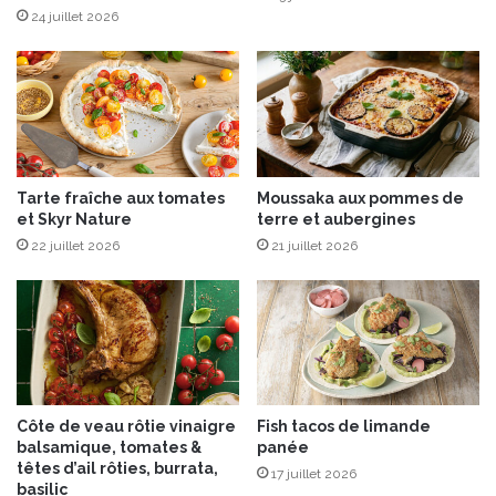
n
24 juillet 2026
a
i
s
e
o
u
S
Tarte fraîche aux tomates
Moussaka aux pommes de
h
et Skyr Nature
terre et aubergines
a
22 juillet 2026
21 juillet 2026
b
u
-
s
h
a
b
u
Côte de veau rôtie vinaigre
Fish tacos de limande
balsamique, tomates &
panée
têtes d’ail rôties, burrata,
17 juillet 2026
basilic