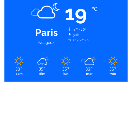
19
℃
Paris
33º - 16º
50%
2.14 km/h
Nuageux
33
35
35
33
35
℃
℃
℃
℃
℃
sam
dim
lun
mar
mer