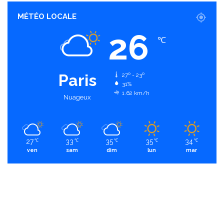
MÉTÉO LOCALE
26
℃
Paris
27º - 23º
31%
1.62 km/h
Nuageux
27
33
35
35
34
℃
℃
℃
℃
℃
ven
sam
dim
lun
mar