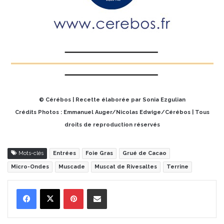
© Cérébos | Recette élaborée par Sonia Ezgulian
Crédits Photos : Emmanuel Auger/
Nicolas Edwige/Cérébos | Tous
droits de reproduction réservés
Mots-clés
Entrées
Foie Gras
Grué de Cacao
Micro-Ondes
Muscade
Muscat de Rivesaltes
Terrine
Pinterest
Partager par Email