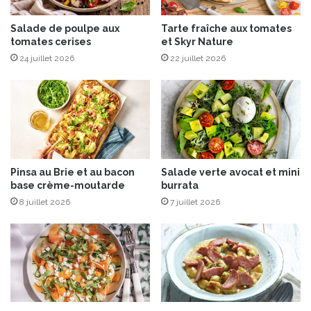
i
q
é
Salade de poulpe aux
Tarte fraîche aux tomates
u
tomates cerises
et Skyr Nature
t
e
é
R
24 juillet 2026
22 juillet 2026
e
p
è
r
e
«
E
Pinsa au Brie et au bacon
Salade verte avocat et mini
.
base crème-moutarde
burrata
L
8 juillet 2026
7 juillet 2026
e
c
l
e
r
c
»