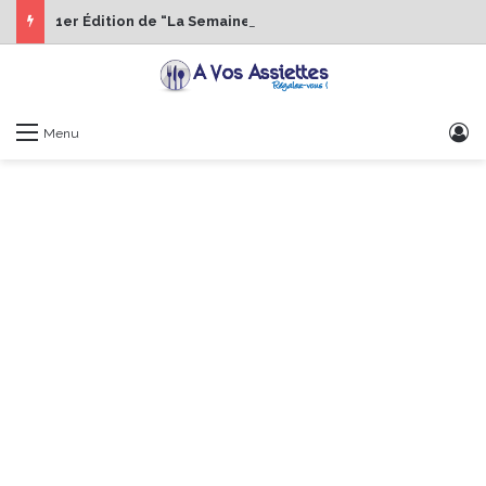
1er Édition de “La Semaine des Chefs” du 19 au 24 octobre 2026
S
Menu