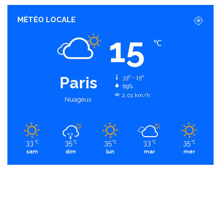
MÉTÉO LOCALE
15
℃
Paris
33º - 15º
69%
2.01 km/h
Nuageux
33
35
35
33
35
℃
℃
℃
℃
℃
sam
dim
lun
mar
mer