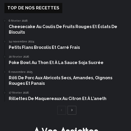
TOP DE NOS RECETTES
6 février 2026
Cheesecake Au Coulis De Fruits Rouges Et Éclats De
Biscuits
14 novembre 2024
Petits Flans Brocolis Et Carré Frais
20 février 2026
Poke Bowl Au Thon Et À La Sauce Soja Sucrée
6 novembre 2025
Rôti De Porc Aux Abricots Secs, Amandes, Oignons
Rouges Et Panais
17 février 2026
Rillettes De Maquereaux Au Citron Et À L’aneth
Page
Page
précédente
suivante