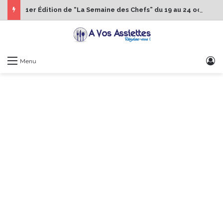
1er Édition de “La Semaine des Chefs” du 19 au 24 octobre 2026
S
Menu