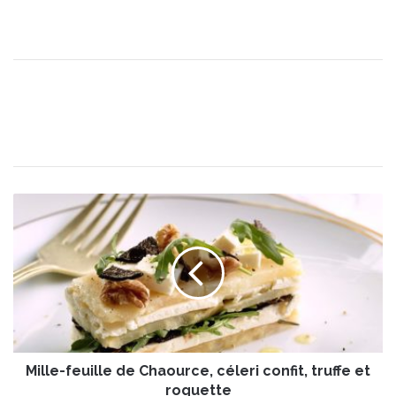
M
i
l
l
e
-
f
e
u
Mille-feuille de Chaource, céleri confit, truffe et
i
l
roquette