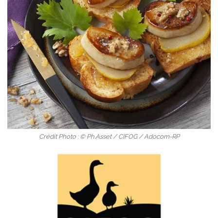
Crédit Photo : © Ph.Asset / CIFOG / Adocom-RP