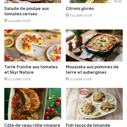
n
m
f
é
Salade de poulpe aux
Citrons givrés
i
tomates cerises
l
23 juillet 2026
t
i
24 juillet 2026
,
s
t
é
r
e
u
s
f
,
f
F
e
a
Tarte fraîche aux tomates
Moussaka aux pommes de
e
i
et Skyr Nature
terre et aubergines
t
s
r
22 juillet 2026
21 juillet 2026
s
o
e
q
l
u
l
e
e
t
R
t
i
e
a
Côte de veau rôtie vinaigre
Fish tacos de limande