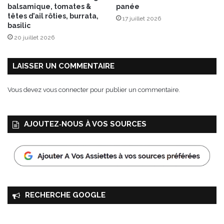
n
balsamique, tomates &
panée
s
têtes d’ail rôties, burrata,
17 juillet 2026
e
basilic
t
20 juillet 2026
g
r
a
LAISSER UN COMMENTAIRE
n
o
Vous devez
vous connecter
pour publier un commentaire.
l
a
à
AJOUTEZ‑NOUS À VOS SOURCES
l
a
c
a
n
n
e
RECHERCHE GOOGLE
l
l
e