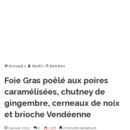
Accueil
>
︎ Noël
>
☃ Entrées
Foie Gras poêlé aux poires
caramélisées, chutney de
gingembre, cerneaux de noix
et brioche Vendéenne
1 janvier 2022
0
1 578
2 minutes de lecture