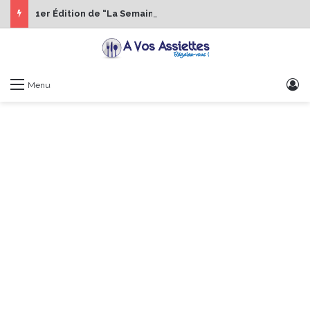
1er Édition de “La Semaine des Chefs” du 19 au 24 octobre 2026
S
Menu