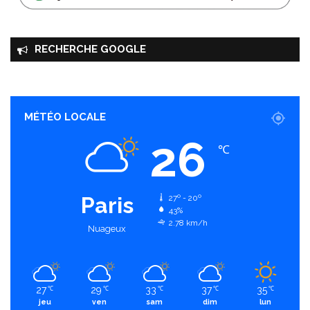
RECHERCHE GOOGLE
MÉTÉO LOCALE
26
℃
Paris
27º - 20º
43%
2.78 km/h
Nuageux
27
29
33
37
35
℃
℃
℃
℃
℃
jeu
ven
sam
dim
lun