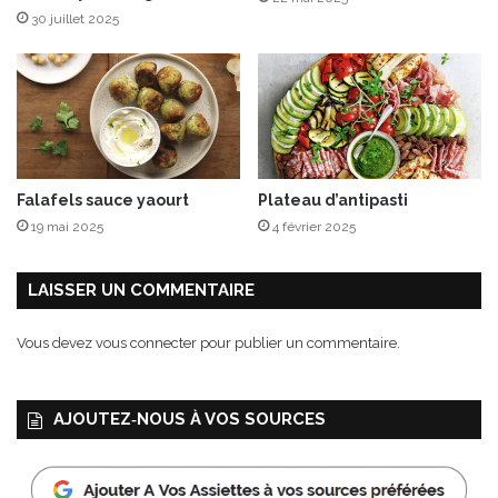
t
30 juillet 2025
i
q
u
é
Falafels sauce yaourt
Plateau d’antipasti
19 mai 2025
4 février 2025
LAISSER UN COMMENTAIRE
Vous devez
vous connecter
pour publier un commentaire.
AJOUTEZ‑NOUS À VOS SOURCES