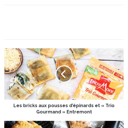
L
e
s
b
r
i
c
k
s
Les bricks aux pousses d’épinards et « Trio
a
u
Gourmand » Entremont
x
p
B