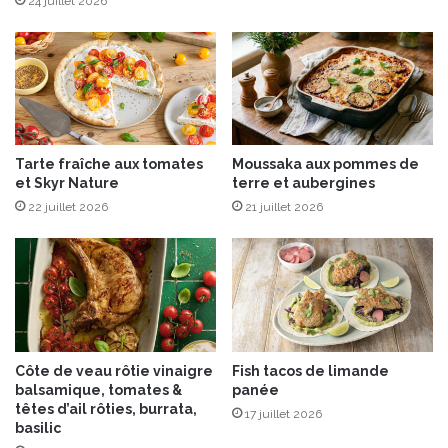
24 juillet 2026
o
G
o
u
r
m
a
Tarte fraîche aux tomates
Moussaka aux pommes de
n
et Skyr Nature
terre et aubergines
d
22 juillet 2026
21 juillet 2026
»
E
n
t
r
e
m
o
Côte de veau rôtie vinaigre
Fish tacos de limande
n
balsamique, tomates &
panée
t
têtes d’ail rôties, burrata,
17 juillet 2026
basilic