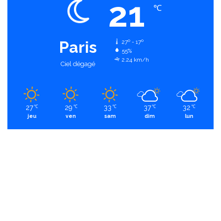
21
℃
Paris
27º - 17º
55%
2.24 km/h
Ciel dégagé
27
29
33
37
32
℃
℃
℃
℃
℃
jeu
ven
sam
dim
lun