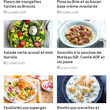
e
Fleurs de courgettes
Pinsa au Brie et au bacon
farcies au Brocciu
base crème-moutarde
t
S
15 juillet 2026
8 juillet 2026
a
u
c
e
P
i
z
Salade verte avocat et mini
Gnocchis à la saucisse de
z
burrata
Morteau IGP, Comté AOP et
a
vin jaune
7 juillet 2026
T
10 juin 2026
o
p
p
i
n
g
a
u
Feuilletés aux asperges
Risotto aux crevettes et
x