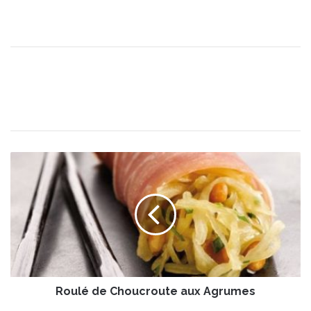
R
o
u
l
é
d
e
C
h
Roulé de Choucroute aux Agrumes
o
u