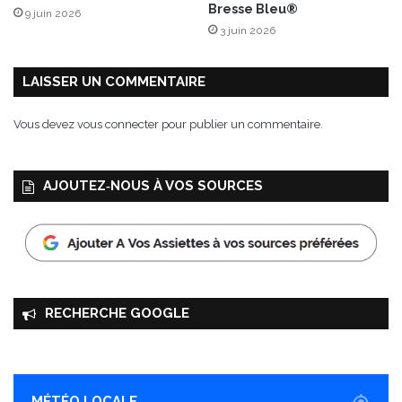
Bresse Bleu®
9 juin 2026
C
3 juin 2026
h
a
m
LAISSER UN COMMENTAIRE
p
i
Vous devez
vous connecter
pour publier un commentaire.
g
n
o
AJOUTEZ‑NOUS À VOS SOURCES
n
s
M
u
t
t
i
RECHERCHE GOOGLE
MÉTÉO LOCALE