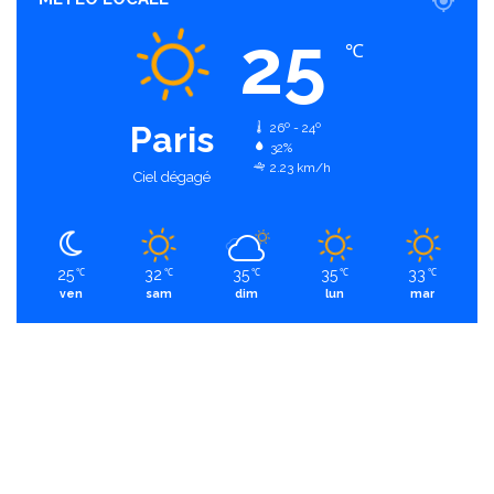
25
℃
Paris
26º - 24º
32%
2.23 km/h
Ciel dégagé
25
32
35
35
33
℃
℃
℃
℃
℃
ven
sam
dim
lun
mar