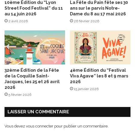
10ème Édition du “Lyon
La Fête du Pain fête ses 30
s
Street Food Festival” du 11
ans sur le parvis Notre-
e
au 14 juin 2026
Dame du 8 au 17 mai 2026
t
2 avril 2026
26 février 2026
s
o
n
n
a
p
p
a
32ème Édition de la Fête
4ème Édition du “Festival
g
de la Coquille Saint-
Viva Agave” les 8 et 9 mars
e
Jacques, les 25 et 26 avril
2026
d
2026
15 janvier 2026
e
5 février 2026
s
a
LAISSER UN COMMENTAIRE
u
c
e
Vous devez
vous connecter
pour publier un commentaire.
b