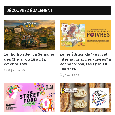
o
x
n
d
DÉCOUVREZ ÉGALEMENT
a
e
u
s
x
s
b
e
r
r
o
t
c
s
o
d
l
1er Édition de “La Semaine
4ème Édition du “Festival
e
des Chefs” du 19 au 24
International des Poivres” à
i
octobre 2026
Rochecorbon, les 27 et 28
f
s
juin 2026
r
e
18 juin 2026
u
30 avril 2026
t
i
c
t
a
s
r
o
t
t
e