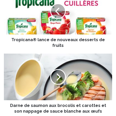
o
p
i
c
a
n
a
Tropicana® lance de nouveaux desserts de
®
l
fruits
a
n
D
c
a
e
r
d
n
e
e
n
d
o
e
u
s
v
a
e
Darne de saumon aux brocolis et carottes et
u
a
m
son nappage de sauce blanche aux œufs
u