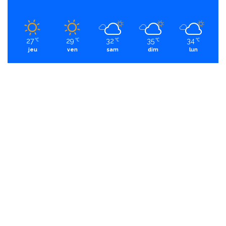
27
29
32
35
34
℃
℃
℃
℃
℃
jeu
ven
sam
dim
lun