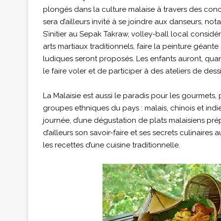
plongés dans la culture malaise à travers des conc
sera d’ailleurs invité à se joindre aux danseurs, n
S’initier au Sepak Takraw, volley-ball local consid
arts martiaux traditionnels, faire la peinture géante 
ludiques seront proposés. Les enfants auront, quant 
le faire voler et de participer à des ateliers de de
La Malaisie est aussi le paradis pour les gourmets,
groupes ethniques du pays : malais, chinois et indie
journée, d’une dégustation de plats malaisiens pr
d’ailleurs son savoir-faire et ses secrets culinaires 
les recettes d’une cuisine traditionnelle.