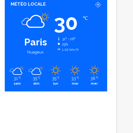
MÉTÉO LOCALE
30
℃
Paris
31º - 26º
29%
1.02 km/h
Nuageux
31
35
35
33
36
℃
℃
℃
℃
℃
sam
dim
lun
mar
mer