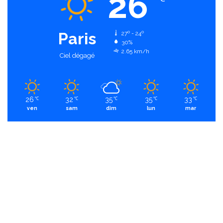
26
Paris
27º - 24º
30%
2.65 km/h
Ciel dégagé
26
32
35
35
33
℃
℃
℃
℃
℃
ven
sam
dim
lun
mar