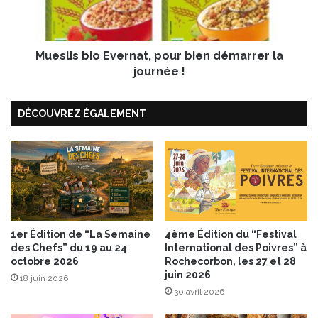
o
s
i
b
x
i
d
Mueslis bio Evernat, pour bien démarrer la
o
u
E
journée !
P
v
é
e
r
DÉCOUVREZ ÉGALEMENT
r
i
n
g
a
o
t
r
,
d
p
…
o
e
u
n
r
1er Édition de “La Semaine
4ème Édition du “Festival
m
des Chefs” du 19 au 24
International des Poivres” à
b
octobre 2026
Rochecorbon, les 27 et 28
o
i
juin 2026
e
e
18 juin 2026
l
30 avril 2026
n
l
d