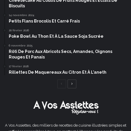
Cheesecake Au Coulis De Fruits Rouges Et Éclats De
Biscuits
14 novembre 2024
Petits Flans Brocolis Et Carré Frais
20 février 2026
Poke Bowl Au Thon Et À La Sauce Soja Sucrée
6 novembre 2025
Rôti De Porc Aux Abricots Secs, Amandes, Oignons
Rouges Et Panais
17 février 2026
Rillettes De Maquereaux Au Citron Et À L’aneth
Page
Page
précédente
suivante
A Vos Assiettes, des milliers de recettes de cuisine illustrées simples et