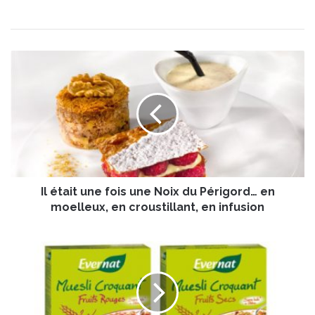
I
l
é
t
a
i
t
u
n
Il était une fois une Noix du Périgord… en
e
f
moelleux, en croustillant, en infusion
o
i
M
s
u
u
e
n
s
e
l
N
i