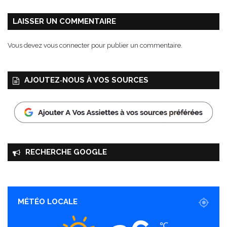
n
f
LAISSER UN COMMENTAIRE
u
s
Vous devez
vous connecter
pour publier un commentaire.
i
o
n
AJOUTEZ‑NOUS À VOS SOURCES
RECHERCHE GOOGLE
MÉTÉO LOCALE
℃