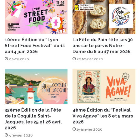
e
é
u
m
x
a
,
r
e
r
n
e
10ème Édition du “Lyon
La Fête du Pain fête ses 30
c
r
Street Food Festival” du 11
ans sur le parvis Notre-
r
l
au 14 juin 2026
Dame du 8 au 17 mai 2026
o
a
2 avril 2026
26 février 2026
u
j
s
o
t
u
i
r
l
n
l
é
a
e
n
!
32ème Édition de la Fête
4ème Édition du “Festival
t
de la Coquille Saint-
Viva Agave” les 8 et 9 mars
,
Jacques, les 25 et 26 avril
2026
e
2026
15 janvier 2026
n
5 février 2026
i