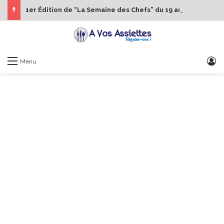
1er Édition de “La Semaine des Chefs” du 19 au 24 octobre 2026
S
Menu