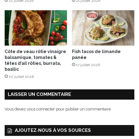
22 juillet 2026
21 juillet 2026
g
e
e
!
Côte de veau rôtie vinaigre
Fish tacos de limande
balsamique, tomates &
panée
têtes d’ail rôties, burrata,
17 juillet 2026
basilic
20 juillet 2026
LAISSER UN COMMENTAIRE
Vous devez
vous connecter
pour publier un commentaire.
AJOUTEZ‑NOUS À VOS SOURCES