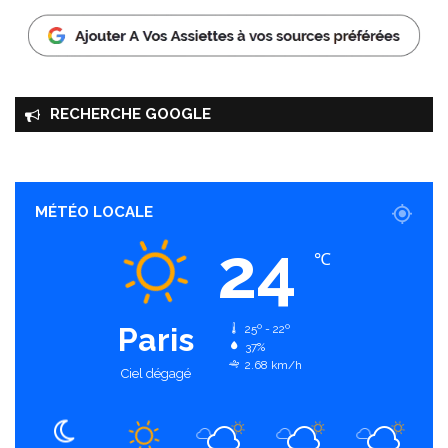
RECHERCHE GOOGLE
MÉTÉO LOCALE
24
℃
Paris
25º - 22º
37%
2.68 km/h
Ciel dégagé