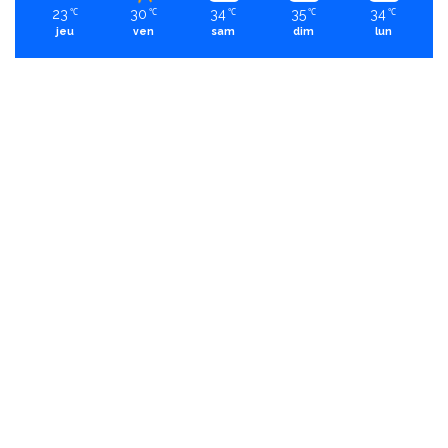
23
30
34
35
34
℃
℃
℃
℃
℃
jeu
ven
sam
dim
lun