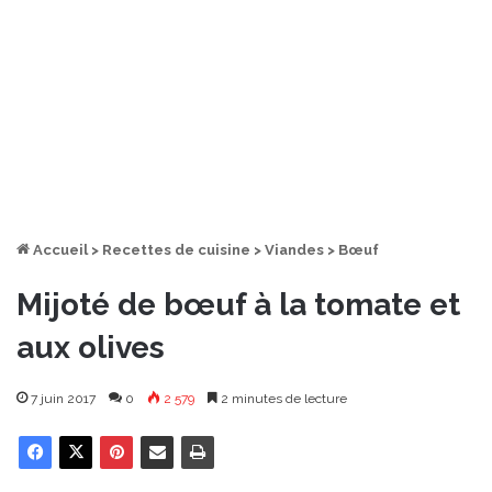
Accueil
>
Recettes de cuisine
>
Viandes
>
Bœuf
Mijoté de bœuf à la tomate et
aux olives
7 juin 2017
0
2 579
2 minutes de lecture