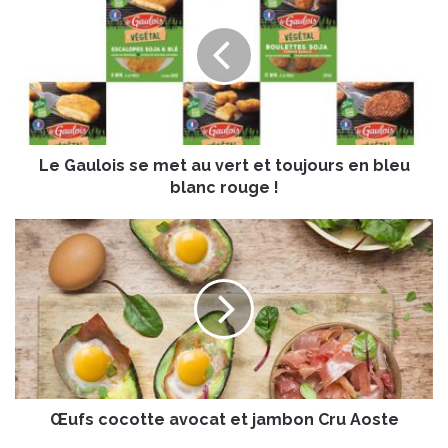
G
a
u
l
o
i
s
Le Gaulois se met au vert et toujours en bleu
s
e
blanc rouge !
m
e
Œ
t
u
a
f
u
s
v
c
e
o
r
c
t
o
e
t
t
Œufs cocotte avocat et jambon Cru Aoste
t
t
e