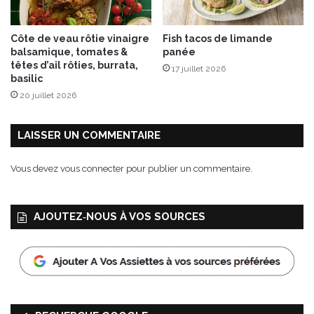
o
n
Côte de veau rôtie vinaigre
Fish tacos de limande
s
balsamique, tomates &
panée
d
têtes d’ail rôties, burrata,
17 juillet 2026
e
basilic
L
20 juillet 2026
a
M
a
LAISSER UN COMMENTAIRE
r
t
Vous devez
vous connecter
pour publier un commentaire.
i
n
i
AJOUTEZ‑NOUS À VOS SOURCES
è
r
e