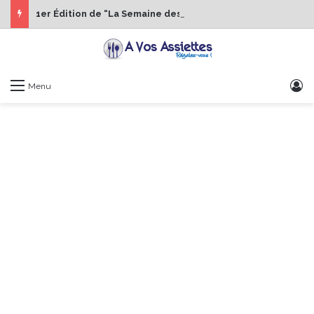
1er Édition de “La Semaine des Chefs” du 19 au 24 octobre 2026
S
Menu