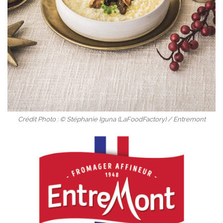
Crédit Photo : © Stéphanie Iguna (LaFoodFactory) / Entremont