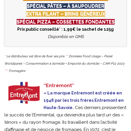
SPÉCIAL PÂTES – À SAUPOUDRER
EXTRA FILANT – BRINS GÉNÉREUX
SPÉCIAL PIZZA – COSSETTES FONDANTES
Prix public conseillé
*
: 1,99€ le sachet de 125g
Disponible en GMS
*
Le distributeur est libre de fixer ses prix
**
Données Food Usage – Panel
Worldpanel – Consommation à domicile + Emporté du domicile – CAM P12 2023
***
Fromagère
‘‘Entremont’’
« La marque Entremont est créée en
1948 par les trois frères Entremont en
Ces derniers pressentent
Haute-Savoie.
le succès de l’Emmental, qui deviendra plus tard un des «
ténors » du rayon fromage. Ils travaillent dans l’activité
d’affinage et de négoce de fromages. En 1972, c’est le