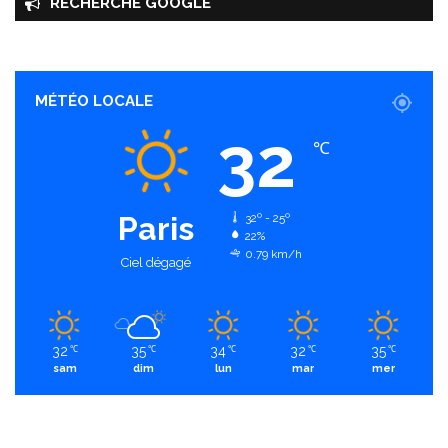
RECHERCHE GOOGLE
MÉTÉO LOCALE
32
℃
Paris
32º - 25º
22%
0.79 km/h
Ciel dégagé
32
35
34
32
35
℃
℃
℃
℃
℃
sam
dim
lun
mar
mer