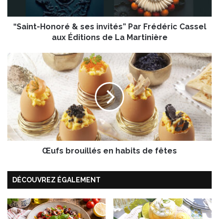
H
o
“Saint-Honoré & ses invités” Par Frédéric Cassel
n
o
aux Éditions de La Martinière
r
é
Œ
&
u
s
f
e
s
s
b
i
r
n
o
v
u
i
i
t
Œufs brouillés en habits de fêtes
l
é
l
s
é
DÉCOUVREZ ÉGALEMENT
”
s
P
e
a
n
r
h