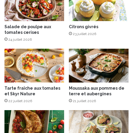
F
a
r
b
é
i
d
t
é
Salade de poulpe aux
Citrons givrés
s
tomates cerises
r
d
23 juillet 2026
i
e
24 juillet 2026
c
f
C
ê
a
t
s
e
s
s
e
l
Tarte fraîche aux tomates
Moussaka aux pommes de
a
et Skyr Nature
terre et aubergines
u
22 juillet 2026
21 juillet 2026
x
É
d
i
t
i