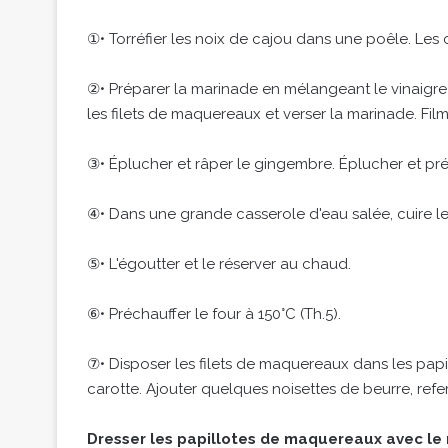
①• Torréfier les noix de cajou dans une poêle. Les 
②• Préparer la marinade en mélangeant le vinaigre d
les filets de maquereaux et verser la marinade. Film
③• Éplucher et râper le gingembre. Éplucher et prépa
④• Dans une grande casserole d'eau salée, cuire le 
⑤• L'égoutter et le réserver au chaud.
⑥• Préchauffer le four à 150°C (Th.5).
⑦• Disposer les filets de maquereaux dans les papil
carotte. Ajouter quelques noisettes de beurre, ref
Dresser les papillotes de maquereaux avec le r