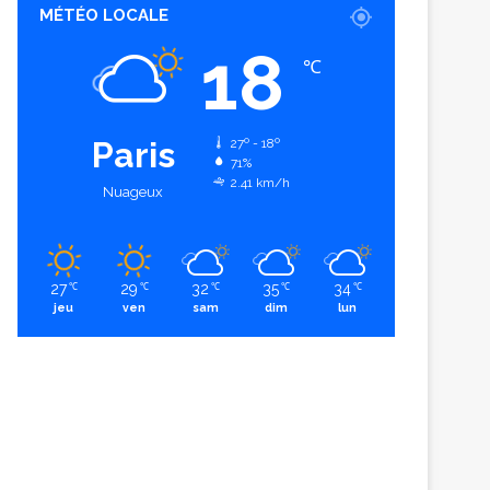
MÉTÉO LOCALE
18
℃
Paris
27º - 18º
71%
2.41 km/h
Nuageux
27
29
32
35
34
℃
℃
℃
℃
℃
jeu
ven
sam
dim
lun