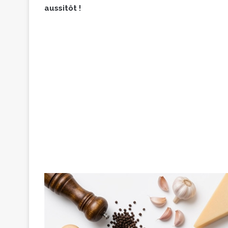
aussitôt !