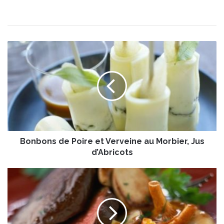
B
o
n
b
o
n
s
d
e
Bonbons de Poire et Verveine au Morbier, Jus
P
o
d’Abricots
i
r
P
e
a
e
v
t
é
V
s