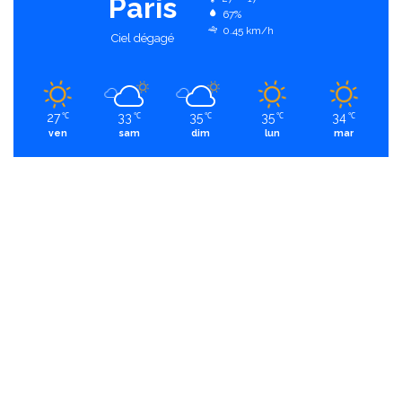
Paris
67%
0.45 km/h
Ciel dégagé
27
33
35
35
34
℃
℃
℃
℃
℃
ven
sam
dim
lun
mar