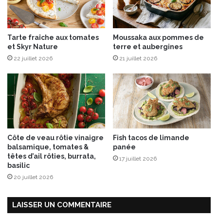
A
l
b
e
r
s
Tarte fraîche aux tomates
Moussaka aux pommes de
i
et Skyr Nature
terre et aubergines
c
22 juillet 2026
21 juillet 2026
o
t
s
Côte de veau rôtie vinaigre
Fish tacos de limande
balsamique, tomates &
panée
têtes d’ail rôties, burrata,
17 juillet 2026
basilic
20 juillet 2026
LAISSER UN COMMENTAIRE