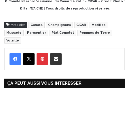
© Comité Interprofessionnel du Canard à Rôtir – CICAR – Crédit Photo :
© Ilan WAICHE | Tous droits de reproduction réservés
Mots-clés
Canard
Champignons
CICAR
Morilles
Muscade
Parmentier
Plat Complet
Pommes de Terre
Volaille
Pinterest
Partager par Email
ÇA PEUT AUSSI VOUS INTÉRESSER