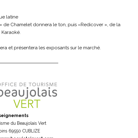
e latine
 de Chamelet donnera le ton, puis «Redicover », de la
n Karaoké.
ra et présentera les exposants sur le marché.
seignements
isme du Beaujolais Vert
apins 69550 CUBLIZE