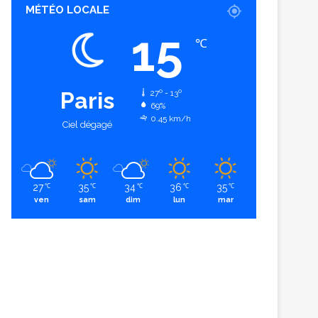
MÉTÉO LOCALE
15
℃
Paris
27º - 13º
69%
0.45 km/h
Ciel dégagé
27
35
34
36
35
℃
℃
℃
℃
℃
ven
sam
dim
lun
mar