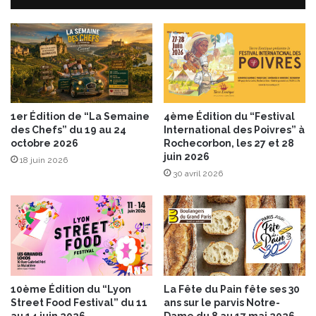
m
a
p
R
i
a
g
c
n
l
o
e
n
t
s
t
1er Édition de “La Semaine
4ème Édition du “Festival
des Chefs” du 19 au 24
International des Poivres” à
e
octobre 2026
Rochecorbon, les 27 et 28
d
juin 2026
e
18 juin 2026
30 avril 2026
S
a
v
o
i
e
v
i
10ème Édition du “Lyon
La Fête du Pain fête ses 30
e
Street Food Festival” du 11
ans sur le parvis Notre-
n
au 14 juin 2026
Dame du 8 au 17 mai 2026