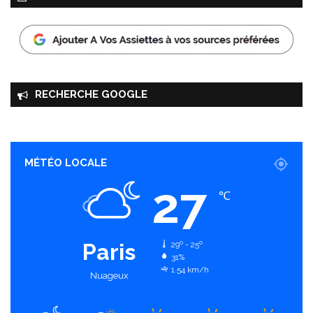
RECHERCHE GOOGLE
MÉTÉO LOCALE
27
℃
Paris
29º - 25º
31%
1.54 km/h
Nuageux