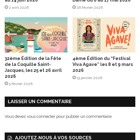
t
2 avril 2026
26 février 2026
d
’
o
b
t
e
n
i
32ème Édition de la Fête
4ème Édition du “Festival
r
de la Coquille Saint-
Viva Agave” les 8 et 9 mars
s
Jacques, les 25 et 26 avril
2026
o
2026
15 janvier 2026
n
5 février 2026
I
G
LAISSER UN COMMENTAIRE
P
Vous devez
vous connecter
pour publier un commentaire.
AJOUTEZ‑NOUS À VOS SOURCES