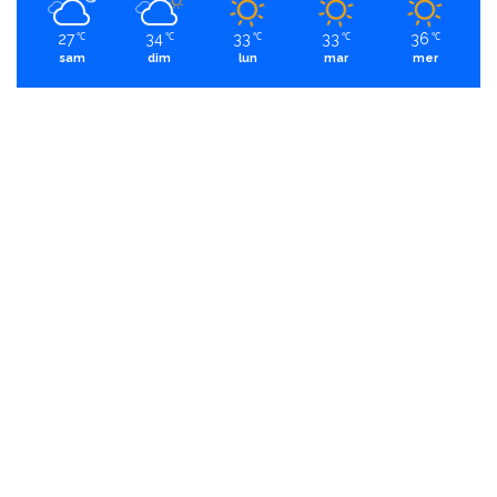
27
34
33
33
36
℃
℃
℃
℃
℃
sam
dim
lun
mar
mer