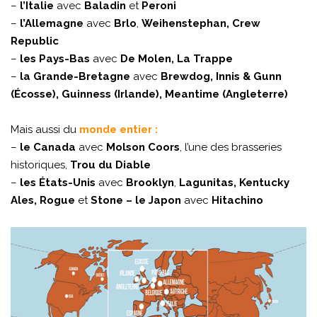
–
l’Italie
avec
Baladin
et
Peroni
–
l’Allemagne
avec
Brlo
,
Weihenstephan, Crew
Republic
–
les Pays-Bas
avec
De Molen, La Trappe
–
la Grande-Bretagne
avec
Brewdog, Innis & Gunn
(Écosse), Guinness (Irlande), Meantime (Angleterre)
Mais aussi du
monde entier :
–
le Canada
avec
Molson Coors
, l’une des brasseries
historiques,
Trou du Diable
–
les États-Unis
avec
Brooklyn
,
Lagunitas, Kentucky
Ales, Rogue
et
Stone – le Japon
avec
Hitachino