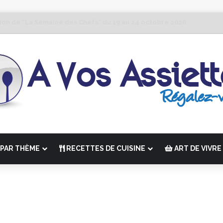
tion de “La Semaine des Chefs” du 19 au 24 octobre 2026
PAR THÈME
RECETTES DE CUISINE
ART DE VIVRE