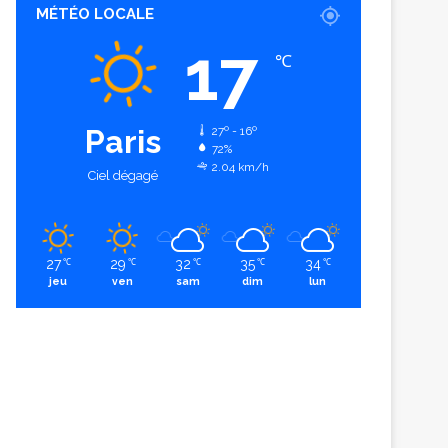
MÉTÉO LOCALE
17
℃
Paris
27º - 16º
72%
2.04 km/h
Ciel dégagé
27
29
32
35
34
℃
℃
℃
℃
℃
jeu
ven
sam
dim
lun