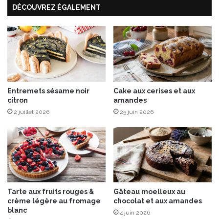
DÉCOUVREZ ÉGALEMENT
n
e
e
s
l
d
l
e
e
T
e
r
r
Entremets sésame noir
Cake aux cerises et aux
e
citron
amandes
à
l
2 juillet 2026
25 juin 2026
a
M
o
u
t
a
r
Tarte aux fruits rouges &
Gâteau moelleux au
d
crème légère au fromage
chocolat et aux amandes
e
blanc
4 juin 2026