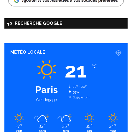
RECHERCHE GOOGLE
MÉTÉO LOCALE
21
℃
Paris
27º - 20º
53%
0.45 km/h
Ciel dégagé
27
33
35
35
34
℃
℃
℃
℃
℃
ven
sam
dim
lun
mar