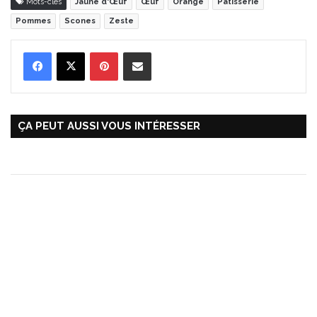
Mots-clés
Jaune d'Œuf
Œuf
Orange
Pâtisserie
Pommes
Scones
Zeste
Pinterest
Partager par Email
ÇA PEUT AUSSI VOUS INTÉRESSER