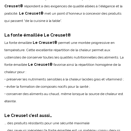
Creuset®
répondent à des exigences de qualité alliées à l'élégance et la
praticité.
Le Creuset®
met un point d'honneur à concevoir des produits
qui passent “de la cuisine à la table”.
La fonte émaillée Le Creuset®
La fonte émaillée
Le Creuset®
permet une montée progressive en
température. Cette excellente répartition de la chaleur permet aux
ustensiles de conserver toutes les qualités nutritionnelles des aliments. La
fonte émaillée
Le Creuset®
favorise ainsi la répartition homogène de la
chaleur pour :
• préserver les nutriments sensibles à la chaleur (acides gras et vitamines) ;
• éviter la formation de composés nocifs pour la santé ;
• conserver des aliments au chaud, même lorsque la source de chaleur est
éteinte.
Le Creuset c’est aussi…
… des produits résistants pour une sécurité maximale
… des saveurs inégalées (la fonte émaillée est un matériau connu depuis