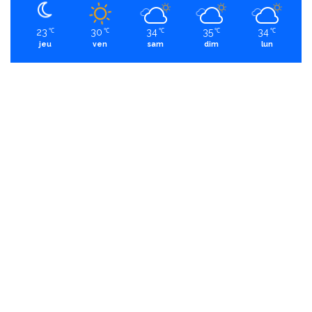
23
30
34
35
34
℃
℃
℃
℃
℃
jeu
ven
sam
dim
lun