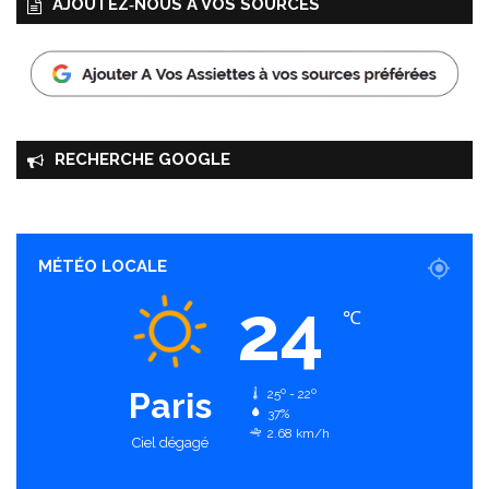
AJOUTEZ‑NOUS À VOS SOURCES
RECHERCHE GOOGLE
MÉTÉO LOCALE
24
℃
Paris
25º - 22º
37%
2.68 km/h
Ciel dégagé