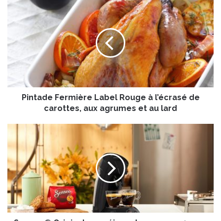
P
i
n
t
a
d
e
F
e
Pintade Fermière Label Rouge à l’écrasé de
r
m
carottes, aux agrumes et au lard
i
è
S
r
e
e
n
L
s
a
e
b
o
e
®
l
O
R
r