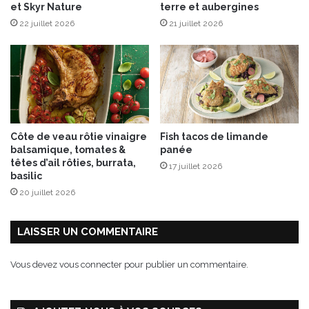
et Skyr Nature
terre et aubergines
s
s
22 juillet 2026
21 juillet 2026
,
e
a
s
u
1
x
5
a
a
g
n
r
s
u
Côte de veau rôtie vinaigre
Fish tacos de limande
m
balsamique, tomates &
panée
e
têtes d’ail rôties, burrata,
17 juillet 2026
s
basilic
e
20 juillet 2026
t
a
u
LAISSER UN COMMENTAIRE
l
a
Vous devez
vous connecter
pour publier un commentaire.
r
d