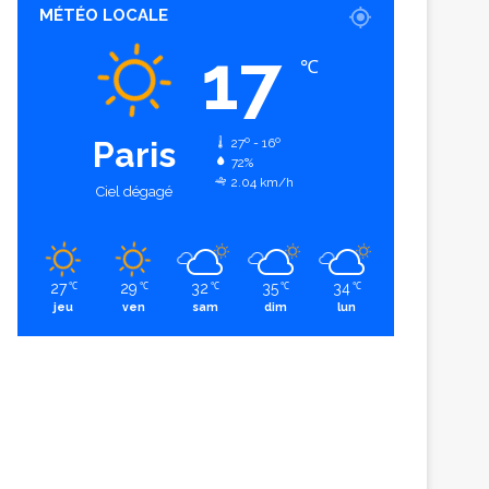
MÉTÉO LOCALE
17
℃
Paris
27º - 16º
72%
2.04 km/h
Ciel dégagé
27
29
32
35
34
℃
℃
℃
℃
℃
jeu
ven
sam
dim
lun