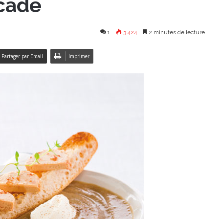
scade
1
3 424
2 minutes de lecture
Partager par Email
Imprimer