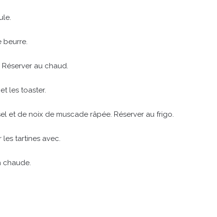
ule.
e beurre.
. Réserver au chaud.
t les toaster.
el et de noix de muscade râpée. Réserver au frigo.
r les tartines avec.
n chaude.