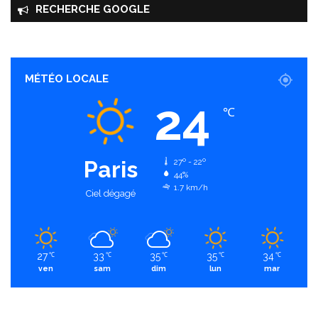
RECHERCHE GOOGLE
MÉTÉO LOCALE
24
℃
Paris
27º - 22º
44%
1.7 km/h
Ciel dégagé
27
33
35
35
34
℃
℃
℃
℃
℃
ven
sam
dim
lun
mar