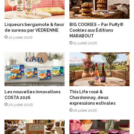
t
e
a
m
C
a
l
Liqueurs bergamote & fleur
BIG COOKIES – Par Puffy®
r
de sureau par VEDRENNE
Cookies aux Éditions
a
i
MARABOUT
s
n
22 juillet 2026
s
21 juillet 2026
é
i
e
q
u
e
Les nouvelles innovations
This Life rosé &
COSTA 2026
Chardonnay, deux
expressions estivales
20 juillet 2026
16 juillet 2026