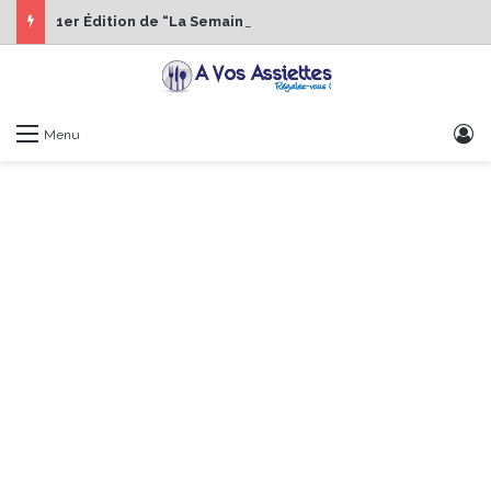
1er Édition de “La Semaine des Chefs” du 19 au 24 octobre 2026
S
Menu