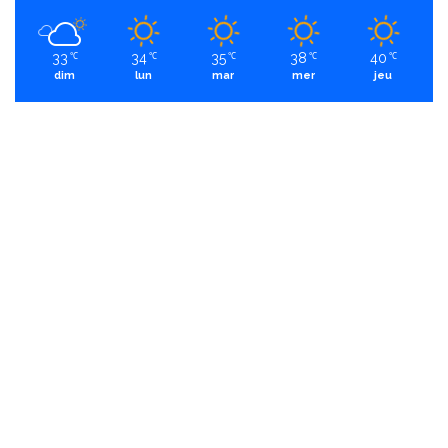
33
34
35
38
40
℃
℃
℃
℃
℃
dim
lun
mar
mer
jeu