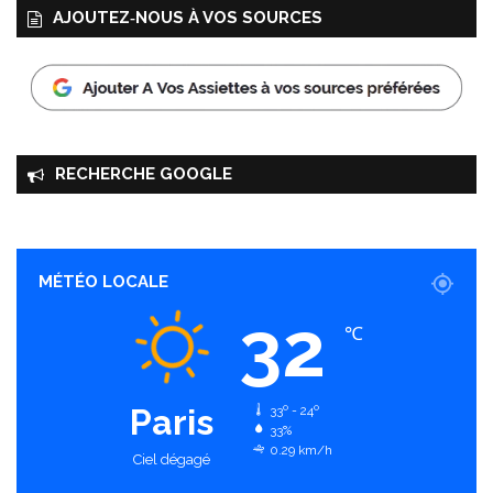
AJOUTEZ‑NOUS À VOS SOURCES
RECHERCHE GOOGLE
MÉTÉO LOCALE
32
℃
Paris
33º - 24º
33%
0.29 km/h
Ciel dégagé