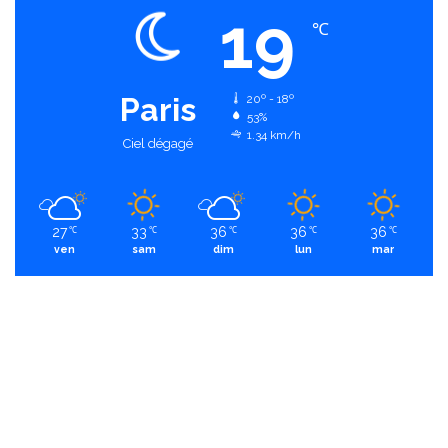
19
℃
Paris
20º - 18º
53%
1.34 km/h
Ciel dégagé
27
33
36
36
36
℃
℃
℃
℃
℃
ven
sam
dim
lun
mar