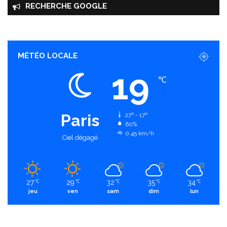
RECHERCHE GOOGLE
MÉTÉO LOCALE
19
℃
Paris
27º - 17º
60%
0.45 km/h
Ciel dégagé
27
29
32
35
34
℃
℃
℃
℃
℃
jeu
ven
sam
dim
lun