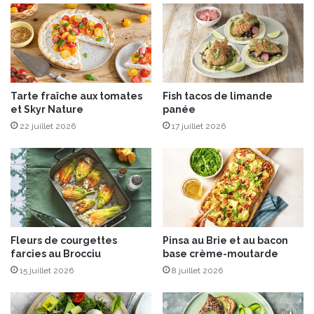
R
:
L
a
L
o
Tarte fraîche aux tomates
Fish tacos de limande
i
et Skyr Nature
panée
r
e
22 juillet 2026
17 juillet 2026
a
u
c
œ
u
r
Fleurs de courgettes
Pinsa au Brie et au bacon
farcies au Brocciu
base crème-moutarde
15 juillet 2026
8 juillet 2026