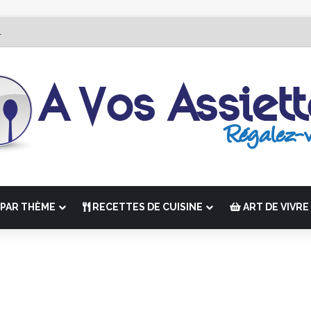
r Édition de “La Semaine des Chefs” du 19 au 24 octobre 2026
PAR THÈME
RECETTES DE CUISINE
ART DE VIVRE