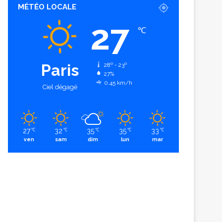
MÉTÉO LOCALE
27
℃
Paris
28º - 23º
27%
0.45 km/h
Ciel dégagé
27
32
35
35
33
℃
℃
℃
℃
℃
ven
sam
dim
lun
mar