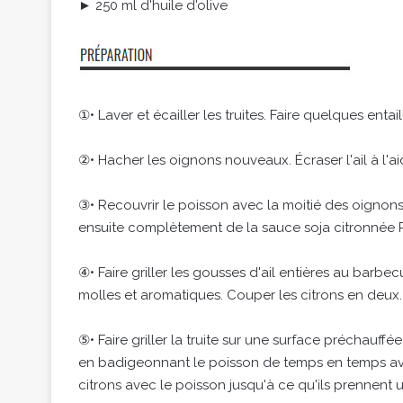
► 250 ml d'huile d'olive
①• Laver et écailler les truites. Faire quelques enta
②• Hacher les oignons nouveaux. Écraser l'ail à l'a
③• Recouvrir le poisson avec la moitié des oignon
ensuite complètement de la sauce soja citronnée 
④• Faire griller les gousses d'ail entières au barbe
molles et aromatiques. Couper les citrons en deux.
⑤• Faire griller la truite sur une surface préchau
en badigeonnant le poisson de temps en temps avec
citrons avec le poisson jusqu'à ce qu'ils prennent 