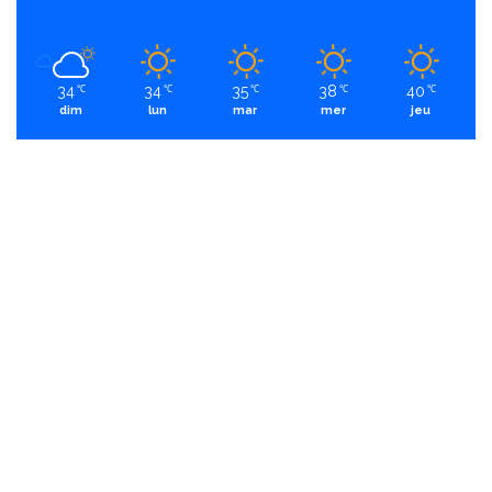
34
34
35
38
40
℃
℃
℃
℃
℃
dim
lun
mar
mer
jeu