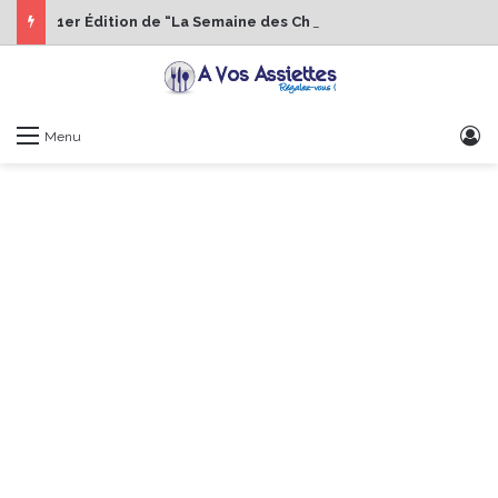
1er Édition de “La Semaine des Chefs” du 19 au 24 octobre 2026
S
Menu