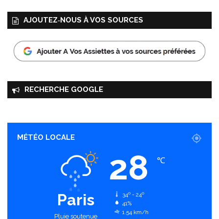
AJOUTEZ‑NOUS À VOS SOURCES
RECHERCHE GOOGLE
MÉTÉO LOCALE
28
℃
Paris
34º - 24º
41%
1.54 km/h
Pluie soutenue