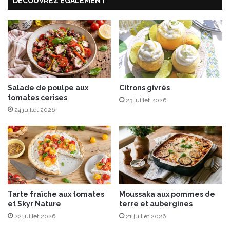
o
DÉCOUVREZ ÉGALEMENT
s
n
s
t
e
s
d
e
e
t
M
c
o
è
r
p
t
Salade de poulpe aux
Citrons givrés
e
tomates cerises
e
23 juillet 2026
s
a
24 juillet 2026
p
u
e
e
r
t
s
l
i
é
l
g
l
u
Tarte fraîche aux tomates
Moussaka aux pommes de
é
m
et Skyr Nature
terre et aubergines
s
e
22 juillet 2026
21 juillet 2026
s
o