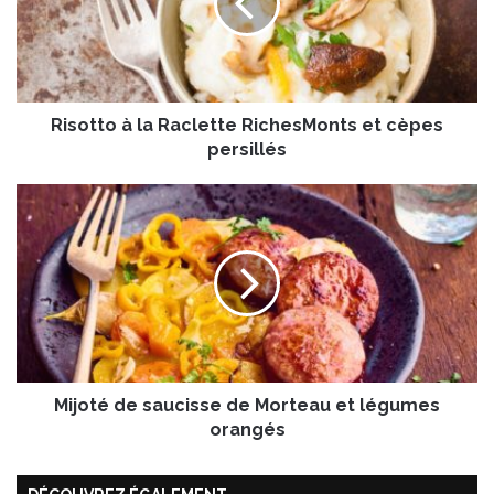
t
t
o
à
l
Risotto à la Raclette RichesMonts et cèpes
a
R
persillés
a
c
M
l
i
e
j
t
o
t
t
e
é
R
d
i
e
c
s
h
Mijoté de saucisse de Morteau et légumes
a
e
u
orangés
s
c
M
i