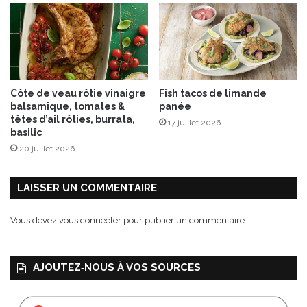
r
a
n
g
é
s
Côte de veau rôtie vinaigre
Fish tacos de limande
balsamique, tomates &
panée
têtes d’ail rôties, burrata,
17 juillet 2026
basilic
20 juillet 2026
LAISSER UN COMMENTAIRE
Vous devez
vous connecter
pour publier un commentaire.
AJOUTEZ‑NOUS À VOS SOURCES