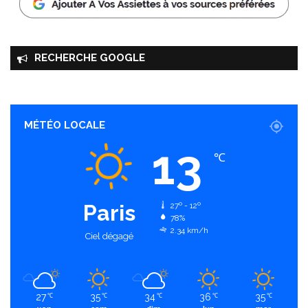
RECHERCHE GOOGLE
MÉTÉO LOCALE
13
℃
Paris
27º - 12º
78%
2.34 km/h
Ciel dégagé
27
35
34
36
35
℃
℃
℃
℃
℃