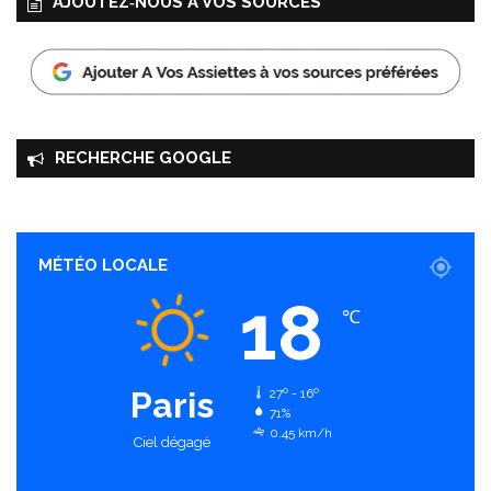
AJOUTEZ‑NOUS À VOS SOURCES
RECHERCHE GOOGLE
MÉTÉO LOCALE
18
℃
Paris
27º - 16º
71%
0.45 km/h
Ciel dégagé