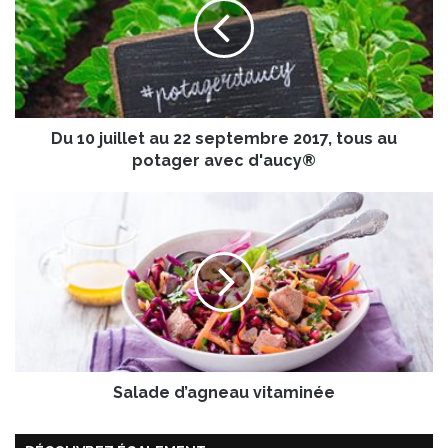
0
j
u
i
l
l
Du 10 juillet au 22 septembre 2017, tous au
e
t
potager avec d'aucy®
a
u
S
2
a
2
l
s
a
e
d
p
e
t
d
e
’
m
a
b
Salade d’agneau vitaminée
g
r
n
e
e