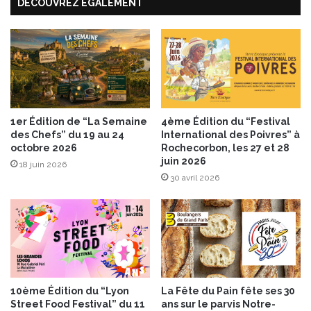
DÉCOUVREZ ÉGALEMENT
2
a
0
u
1
v
7
i
,
t
t
a
o
m
u
i
s
1er Édition de “La Semaine
4ème Édition du “Festival
n
des Chefs” du 19 au 24
International des Poivres” à
a
é
octobre 2026
Rochecorbon, les 27 et 28
u
e
juin 2026
p
18 juin 2026
30 avril 2026
o
t
a
g
e
r
a
v
10ème Édition du “Lyon
La Fête du Pain fête ses 30
e
Street Food Festival” du 11
ans sur le parvis Notre-
c