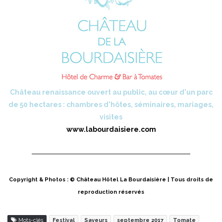
Château renaissance ouvert au public, au cœur d'un parc
de 50 hectares : chambres d'hôtes, séminaires, mariages,
visites
www.labourdaisiere.com
Copyright & Photos : © Château Hôtel La Bourdaisière | Tous droits de
reproduction réservés
Mots-clés
Festival
Saveurs
septembre 2017
Tomate