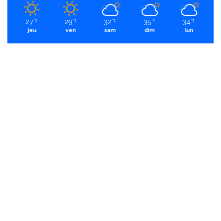
27
29
32
35
34
℃
℃
℃
℃
℃
jeu
ven
sam
dim
lun