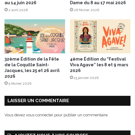
au 14 juin 2026
Dame du 8 au 17 mai 2026
d
2 avril 2026
26 février 2026
'
a
u
c
y
®
32ème Édition de la Fête
4ème Édition du “Festival
de la Coquille Saint-
Viva Agave” les 8 et 9 mars
Jacques, les 25 et 26 avril
2026
2026
15 janvier 2026
5 février 2026
LAISSER UN COMMENTAIRE
Vous devez
vous connecter
pour publier un commentaire.