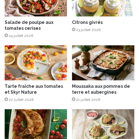
L
I
A
N
Salade de poulpe aux
Citrons givrés
tomates cerises
A
23 juillet 2026
,
24 juillet 2026
l
a
p
l
u
s
i
Tarte fraîche aux tomates
Moussaka aux pommes de
t
et Skyr Nature
terre et aubergines
a
22 juillet 2026
21 juillet 2026
l
i
e
n
n
e