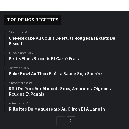
TOP DE NOS RECETTES
6 février 2026
Cheesecake Au Coulis De Fruits Rouges Et Éclats De
Biscuits
14 novembre 2024
Petits Flans Brocolis Et Carré Frais
20 février 2026
Poke Bowl Au Thon Et À La Sauce Soja Sucrée
6 novembre 2025
Rôti De Porc Aux Abricots Secs, Amandes, Oignons
Rouges Et Panais
17 février 2026
Rillettes De Maquereaux Au Citron Et À L’aneth
Page
Page
précédente
suivante