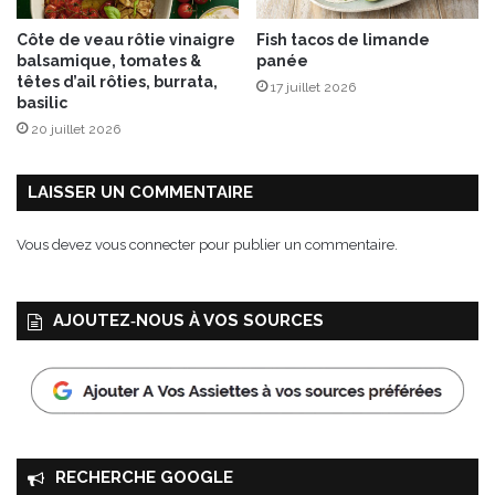
d
e
Côte de veau rôtie vinaigre
Fish tacos de limande
s
balsamique, tomates &
panée
b
têtes d’ail rôties, burrata,
17 juillet 2026
o
basilic
x
20 juillet 2026
LAISSER UN COMMENTAIRE
Vous devez
vous connecter
pour publier un commentaire.
AJOUTEZ‑NOUS À VOS SOURCES
RECHERCHE GOOGLE