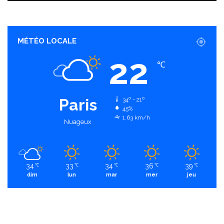
MÉTÉO LOCALE
22
℃
Paris
34º - 21º
45%
1.63 km/h
Nuageux
34
33
34
36
39
℃
℃
℃
℃
℃
dim
lun
mar
mer
jeu