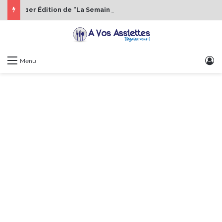
1er Édition de “La Semaine des Chefs” du 19 au 24 octobre 2026
S
Menu