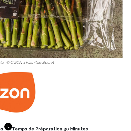
to : © C'ZON x Mathilde Boclet
es
Temps de Préparation 30 Minutes