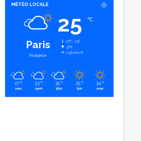
MÉTÉO LOCALE
25
℃
Paris
27º - 23º
37%
1.56 km/h
Nuageux
27
33
35
35
34
℃
℃
℃
℃
℃
ven
sam
dim
lun
mar