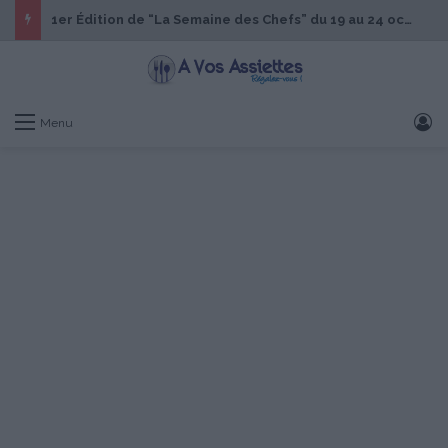
1er Édition de “La Semaine des Chefs” du 19 au 24 octobre 2026
S
Menu