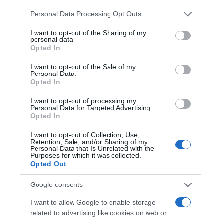
Please note that this website/app uses one or more Google
Personal Data Processing Opt Outs
services and may gather and store information including but
not limited to your visit or usage behaviour. You may click to
I want to opt-out of the Sharing of my
personal data.
grant or deny consent to Google and its third-party tags to
Opted In
use your data for below specified purposes in below Google
consent section.
I want to opt-out of the Sale of my
Personal Data.
Opted In
I want to opt-out of processing my
Personal Data for Targeted Advertising.
Opted In
I want to opt-out of Collection, Use,
Retention, Sale, and/or Sharing of my
Personal Data that Is Unrelated with the
Purposes for which it was collected.
S
Opted Out
a
l
Google consents
a
I want to allow Google to enable storage
d
related to advertising like cookies on web or
e