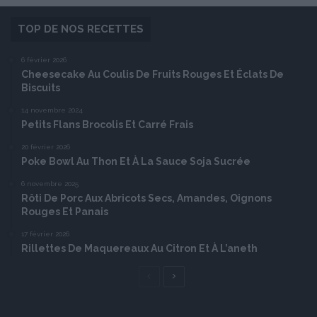
TOP DE NOS RECETTES
6 février 2026
Cheesecake Au Coulis De Fruits Rouges Et Éclats De
Biscuits
14 novembre 2024
Petits Flans Brocolis Et Carré Frais
20 février 2026
Poke Bowl Au Thon Et À La Sauce Soja Sucrée
6 novembre 2025
Rôti De Porc Aux Abricots Secs, Amandes, Oignons
Rouges Et Panais
17 février 2026
Rillettes De Maquereaux Au Citron Et À L’aneth
Page
Page
précédente
suivante