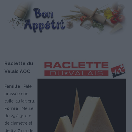
Raclette du
Valais AOC
Famille
: Pâte
pressée non
cuite, au lait cru.
Forme
: Meule
de 29 à 31 cm
de diamètre et
de 6 à 7 cm de