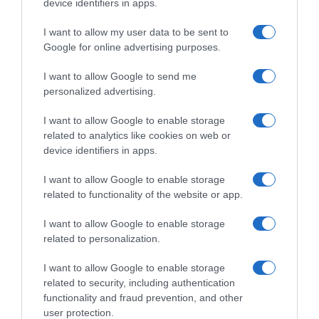
device identifiers in apps.
d
’
I want to allow my user data to be sent to
O
Google for online advertising purposes.
Salade d’Olives Vertes
l
i
I want to allow Google to send me
v
R
personalized advertising.
e
a
s
d
I want to allow Google to enable storage
V
i
related to analytics like cookies on web or
e
s
device identifiers in apps.
r
e
t
t
I want to allow Google to enable storage
e
B
related to functionality of the website or app.
s
e
Radis et Beurre "Maison" aux Fanes de Radis
u
I want to allow Google to enable storage
r
related to personalization.
r
DÉCOUVREZ ÉGALEMENT
e
I want to allow Google to enable storage
"
related to security, including authentication
M
functionality and fraud prevention, and other
a
user protection.
i