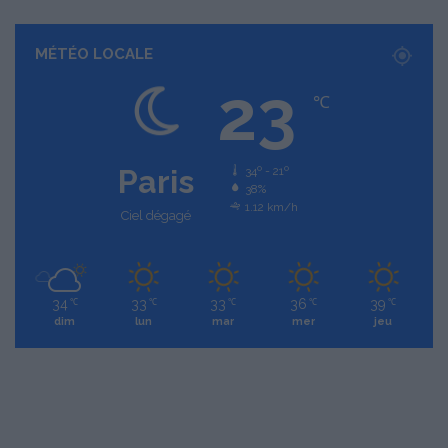
MÉTÉO LOCALE
23
℃
Paris
34º - 21º
38%
1.12 km/h
Ciel dégagé
34
33
33
36
39
℃
℃
℃
℃
℃
dim
lun
mar
mer
jeu