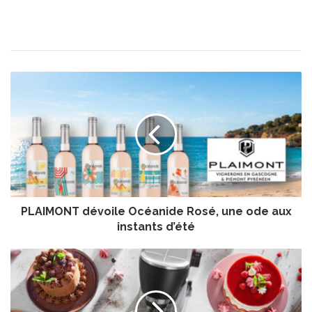
P
L
A
I
M
O
N
T
d
PLAIMONT dévoile Océanide Rosé, une ode aux
é
v
instants d’été
o
i
R
l
o
e
b
O
o