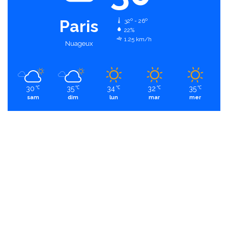
Paris
32º - 26º
22%
1.25 km/h
Nuageux
30
35
34
32
35
℃
℃
℃
℃
℃
sam
dim
lun
mar
mer