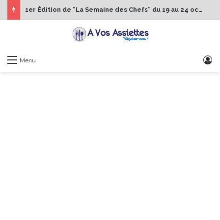
1er Édition de “La Semaine des Chefs” du 19 au 24 octobre 2026
S
Menu