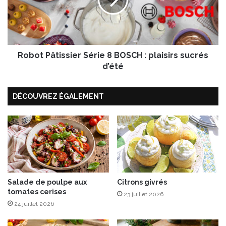
c
t
é
P
a
â
n
t
i
i
d
Robot Pâtissier Série 8 BOSCH : plaisirs sucrés
s
e
s
d’été
R
i
o
e
s
DÉCOUVREZ ÉGALEMENT
r
é
S
,
é
u
r
n
i
e
e
o
8
d
B
e
O
Salade de poulpe aux
Citrons givrés
a
tomates cerises
S
23 juillet 2026
u
C
24 juillet 2026
x
H
i
: