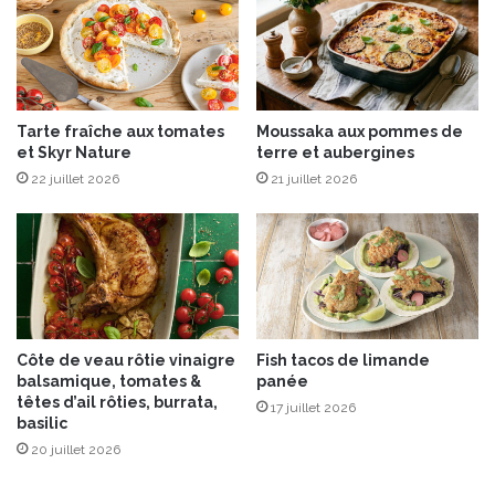
n
p
s
l
t
a
a
i
n
s
Tarte fraîche aux tomates
Moussaka aux pommes de
t
i
et Skyr Nature
terre et aubergines
s
r
d
22 juillet 2026
21 juillet 2026
s
’
s
é
u
t
c
é
r
é
s
d
Côte de veau rôtie vinaigre
Fish tacos de limande
’
balsamique, tomates &
panée
é
têtes d’ail rôties, burrata,
17 juillet 2026
t
basilic
é
20 juillet 2026